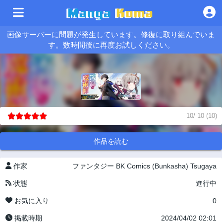
画像サーバーに問題が発生しています。修復に取り組んでいま
す。数時間後に再度お試しください。
10
/
10
(
10
)
作品を読む
作家
ファンタジー
BK Comics (Bunkasha)
Tsugaya
状態
進行中
お気に入り
0
掲載時期
2024/04/02 02:01