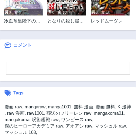
2年前
2年前
0
9
0
10
0
10
第9話
第8.2話
冷血竜皇陛下の
となりの殺し屋ち
レッドムーダン
2年前
2年前
「運命の番」らし
ゃん
第8.1話
第8話
いですが、後宮に
2年前
2年前
引きこもろうと思
います～幼竜を愛
コメント
第7.2話
第7.1話
でるのに忙しいの
2年前
2年前
で皇后争いはご勝
第7話
第6.2話
手にどうぞ～
2年前
2年前
第6.1話
第6話
2年前
2年前
Tags
第5.2話
第5.1話
2年前
2年前
漫画 raw
,
mangaraw
,
manga1001
,
無料 漫画
,
漫画 無料
,
K-漫神
第5話
第4.2話
,
raw 漫画
,
raw1001
,
葬送のフリーレン raw
,
mangakoma01
,
2年前
2年前
mangakoma
,
呪術廻戦 raw
,
ワンピース raw
,
僕のヒーローアカデミア raw
,
アオアシ raw
,
マッシュル raw
,
第4.1話
第4話
マッシュル 163
,
2年前
2年前