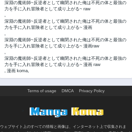
深淵の魔術師~反逆者として幽閉された俺は不死の体と最強の
第3.2話
第3.1話
力を手に入れ冒険者として成り上がる~ raw
2年前
2年前
,
深淵の魔術師~反逆者として幽閉された俺は不死の体と最強の
第3話
第2.2話
力を手に入れ冒険者として成り上がる~ 漫画
2年前
2年前
,
第2.1話
第2話
深淵の魔術師~反逆者として幽閉された俺は不死の体と最強の
2年前
2年前
力を手に入れ冒険者として成り上がる~ 漫画raw
第1話
,
2年前
深淵の魔術師~反逆者として幽閉された俺は不死の体と最強の
力を手に入れ冒険者として成り上がる~ 漫画 raw
,
漫画 koma
,
Terms of usage
DMCA
Privacy Policy
>
ウェブサイト上のすべての情報と画像は、インターネット上で収集されま