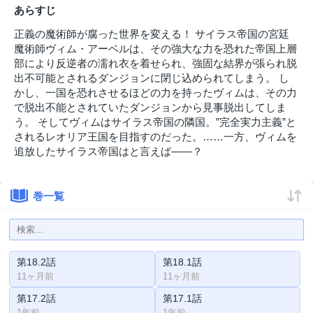
あらすじ
正義の魔術師が腐った世界を変える！ サイラス帝国の宮廷
魔術師ヴィム・アーベルは、その強大な力を恐れた帝国上層
部により反逆者の濡れ衣を着せられ、強固な結界が張られ脱
出不可能とされるダンジョンに閉じ込められてしまう。 し
かし、一国を恐れさせるほどの力を持ったヴィムは、その力
で脱出不能とされていたダンジョンから見事脱出してしま
う。 そしてヴィムはサイラス帝国の隣国。”完全実力主義”と
されるレオリア王国を目指すのだった。……一方、ヴィムを
追放したサイラス帝国はと言えば――？
巻一覧
第18.2話
第18.1話
11ヶ月前
11ヶ月前
第17.2話
第17.1話
1年前
1年前