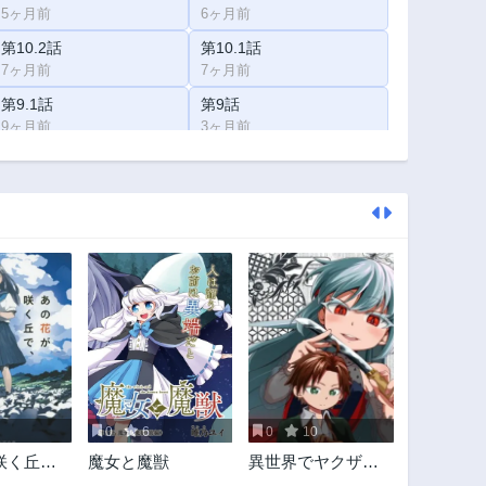
5ヶ月前
6ヶ月前
第10.2話
第10.1話
7ヶ月前
7ヶ月前
第9.1話
第9話
9ヶ月前
3ヶ月前
第8.1話
第8話
11ヶ月前
3ヶ月前
第6.1話
第6話
1年前
3ヶ月前
第5話
第4.3話
3ヶ月前
1年前
第3.3話
第3.2話
1年前
1年前
第2.2話
第2.1話
1年前
1年前
0
6
0
10
咲く丘
魔女と魔獣
異世界でヤクザ始
また出会
めました～夢の辺