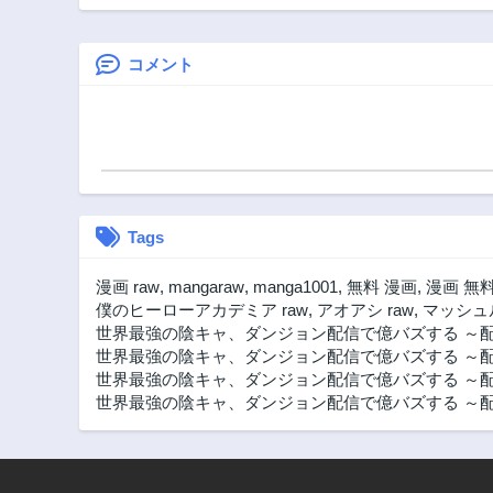
ハマっているFPS
ったり異
ゲームのフレンド
フ
だった件につい
コメント
て。
Tags
漫画 raw
,
mangaraw
,
manga1001
,
無料 漫画
,
漫画 無
僕のヒーローアカデミア raw
,
アオアシ raw
,
マッシュル
世界最強の陰キャ、ダンジョン配信で億バズする ～配
世界最強の陰キャ、ダンジョン配信で億バズする ～
世界最強の陰キャ、ダンジョン配信で億バズする ～配
世界最強の陰キャ、ダンジョン配信で億バズする ～配