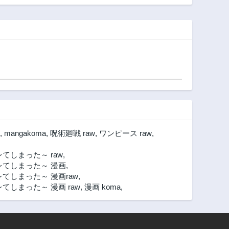
境スローライフは
お預け中～
,
mangakoma
,
呪術廻戦 raw
,
ワンピース raw
,
しまった～ raw
,
てしまった～ 漫画
,
しまった～ 漫画raw
,
しまった～ 漫画 raw
,
漫画 koma
,