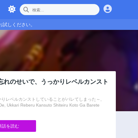
お試しください。
忘れのせいで、うっかりレベルカンスト
かりレベルカンストしていることがバレてしまった～,
De, Ukkari Reberu Kansuto Shiteiru Koto Ga Barete
新話を読む