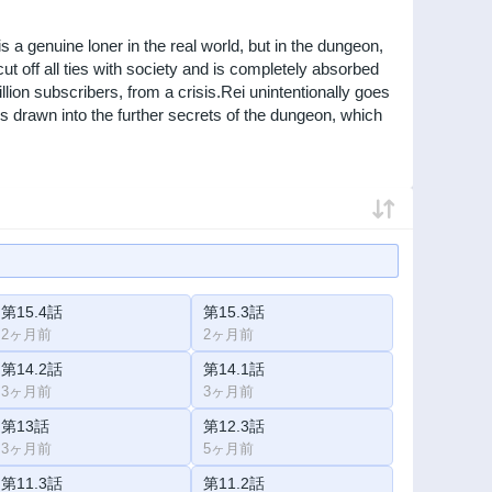
 genuine loner in the real world, but in the dungeon,
 off all ties with society and is completely absorbed
ion subscribers, from a crisis.Rei unintentionally goes
 is drawn into the further secrets of the dungeon, which
第15.4話
第15.3話
2ヶ月前
2ヶ月前
第14.2話
第14.1話
3ヶ月前
3ヶ月前
第13話
第12.3話
3ヶ月前
5ヶ月前
第11.3話
第11.2話