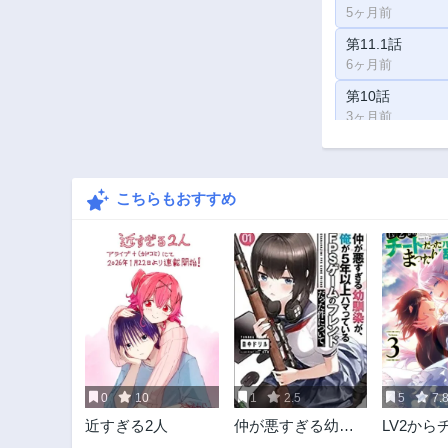
5ヶ月前
第11.1話
6ヶ月前
第10話
3ヶ月前
第8.4話
11ヶ月前
こちらもおすすめ
第7.1話
1年前
第5.3話
1年前
第4.2話
1年前
第3.1話
1年前
0
10
1
2.5
5
7.
第2話
近すぎる2人
仲が悪すぎる幼馴
LV2から
3ヶ月前
染が、俺が5年以上
た元勇者