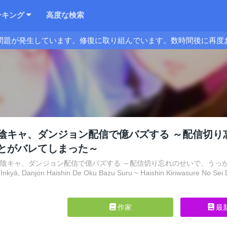
ンキング
高度な検索
問題が発生しています。修復に取り組んでいます。数時間後に再度
陰キャ、ダンジョン配信で億バズする ～配信切り
とがバレてしまった～
強の陰キャ、ダンジョン配信で億バズする ～配信切り忘れのせいで、うっ
 Inkyā, Danjon Haishin De Oku Bazu Suru ~ Haishin Kiriwasure No Sei 
作家
最