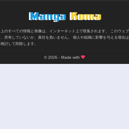
>
ト上のすべての情報と画像は、インターネット上で収集されます。 このウェ
は、所有していないか、責任を負いません。 個人や組織に影響を与える場合
に検討して削除します。
© 2026 - Made with