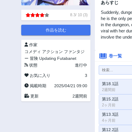
あらすじ
Suddenly, dunge
8.3
/
10
(
3
)
he is the only p
in the dungeon, 
作品を読む
viral with her d
involve the unde
作家
コメディ
アクション
ファンタジ
巻一覧
ー
冒険
Updating
Futabanet
状態
進行中
お気に入り
3
第18.1話
掲載時期
2025/04/21 09:00
2週間前
更新
2週間前
第15.2話
2ヶ月前
第13.3話
4ヶ月前
第12.2話