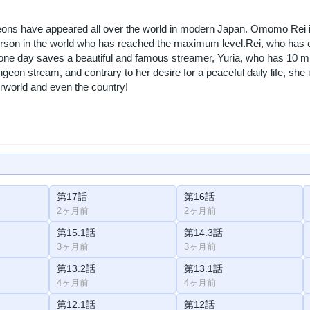
ons have appeared all over the world in modern Japan. Omomo Rei is a
erson in the world who has reached the maximum level.Rei, who has cut
one day saves a beautiful and famous streamer, Yuria, who has 10 mill
ungeon stream, and contrary to her desire for a peaceful daily life, she
rworld and even the country!
第17話
第16話
2ヶ月前
2ヶ月前
第15.1話
第14.3話
3ヶ月前
3ヶ月前
第13.2話
第13.1話
4ヶ月前
4ヶ月前
第12.1話
第12話