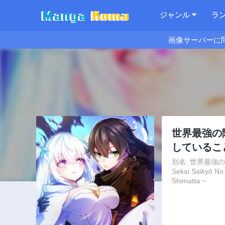
ジャンル
ラ
画像サーバーに
世界最強の
しているこ
別名: 世界最
Sekai Saikyō No
Shimatta ~