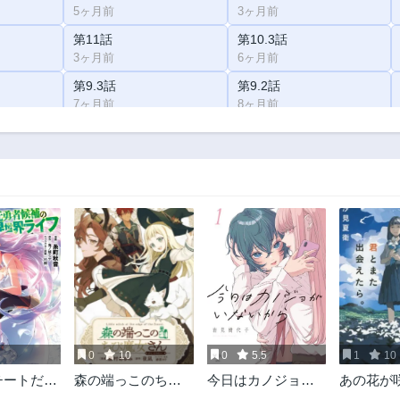
5ヶ月前
3ヶ月前
第11話
第10.3話
3ヶ月前
6ヶ月前
第9.3話
第9.2話
7ヶ月前
8ヶ月前
第8.3話
第8.2話
11ヶ月前
11ヶ月前
第7話
第6.2話
3ヶ月前
1年前
第5.2話
第5.1話
1年前
1年前
第4.1話
第4話
1年前
3ヶ月前
第3話
第2.3話
3ヶ月前
1年前
8
0
10
0
5.5
1
10
第1話
チートだっ
森の端っこのちび
今日はカノジョが
あの花が
1年前
候補のま
魔女さん@COMIC
いないから
で、君と