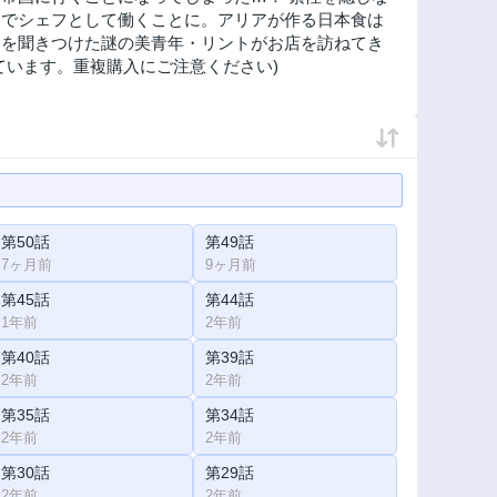
』でシェフとして働くことに。アリアが作る日本食は
判を聞きつけた謎の美青年・リントがお店を訪ねてき
収録されています。重複購入にご注意ください)
第50話
第49話
7ヶ月前
9ヶ月前
第45話
第44話
1年前
2年前
第40話
第39話
2年前
2年前
第35話
第34話
2年前
2年前
第30話
第29話
2年前
2年前