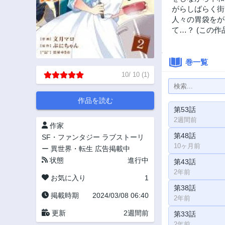
がらしばらく街
人々の胃袋をが
て…？ (この作品
巻一覧
10
/
10
(
1
)
作品を読む
第53話
2週間前
作家
第48話
SF・ファンタジー
ラブストーリ
10ヶ月前
ー
異世界・転生
広告掲載中
状態
進行中
第43話
2年前
お気に入り
1
第38話
掲載時期
2024/03/08 06:40
2年前
更新
2週間前
第33話
2年前