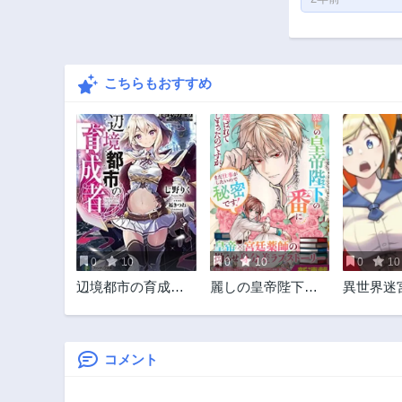
こちらもおすすめ
0
10
0
10
0
10
辺境都市の育成者
麗しの皇帝陛下の
異世界迷
始まりの雷姫
番に選ばれてしま
パーツ
ったのですが、ま
だ仕事がしたいの
で秘密です!
コメント