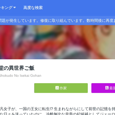
ンキング
高度な検索
問題が発生しています。修復に取り組んでいます。数時間後に再度
堂の異世界ご飯
hokudo No Isekai Gohan
作家
最
凡女子が、一国の王女に転生!? 生まれながらにして前世の記憶を
な日々を送っていたのに、冷酷無比な皇帝の妃候補としてジェーロ