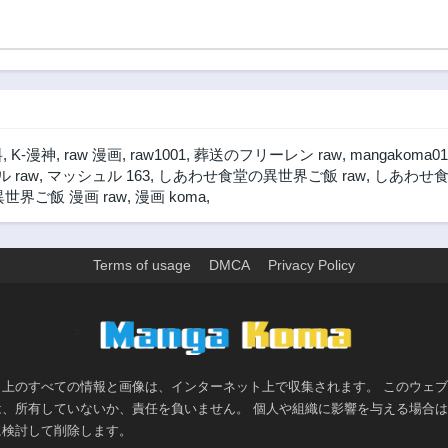
料
,
K-漫神
,
raw 漫画
,
raw1001
,
葬送のフリーレン raw
,
mangakoma01
 raw
,
マッシュル 163
,
しあわせ食堂の異世界ご飯 raw
,
しあわせ食
界ご飯 漫画 raw
,
漫画 koma
,
Terms of usage
DMCA
Privacy Policy
>
ト上のすべての情報と画像は、インターネット上で収集されます。 このウェ
は、所有していないか、責任を負いません。 個人や組織に影響を与える場合
に検討して削除します。