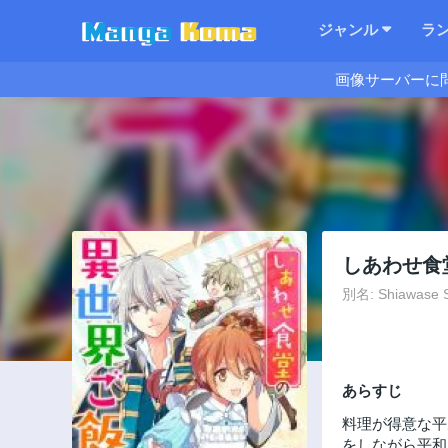
ジャンル
ラ
画像サーバーに
しあわせ食
別名: Shiawase S
あらすじ
料理が得意な平
をしながら平和