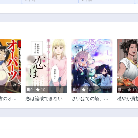
0
10
0
10
1
10
宮のオー
恋は論破できない
さいはての塔、い
穏やか貴
やはての少女たち
のすすめ
@COMI
毎日メシ