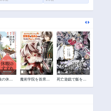
1
9.7
0
10
族の休暇
魔術学院を首席で
死亡遊戯で飯を食
。
卒業した俺が冒険
う。
C 〜宿主の
者を始めるのはそ
〜
んなにおかしいだ
ろうか