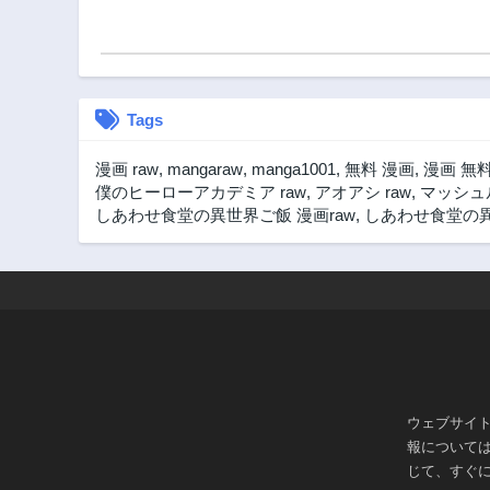
Tags
漫画 raw
,
mangaraw
,
manga1001
,
無料 漫画
,
漫画 無
僕のヒーローアカデミア raw
,
アオアシ raw
,
マッシュル
しあわせ食堂の異世界ご飯 漫画raw
,
しあわせ食堂の異世
ウェブサイ
報について
じて、すぐ