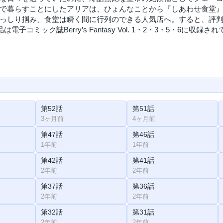
で暮らすことにしたアリアは、ひょんなことから『しあわせ食堂
っしり掴み、食堂は瞬く間に行列のできる人気店へ。すると、評
は電子コミック誌Berry’s Fantasy Vol. 1・2・3・5・6に
第52話
第51話
3ヶ月前
4ヶ月前
第47話
第46話
1年前
1年前
第42話
第41話
2年前
2年前
第37話
第36話
2年前
2年前
第32話
第31話
2年前
2年前