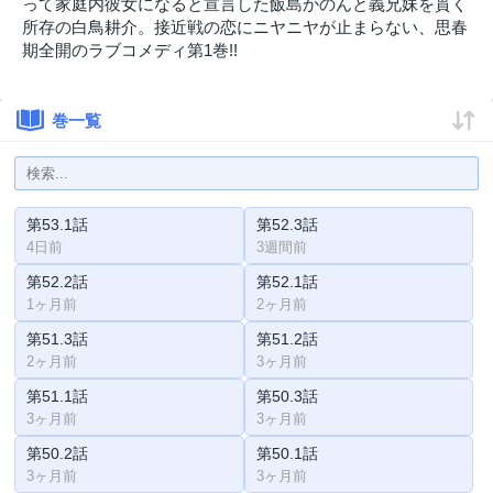
って家庭内彼女になると宣言した飯島かのんと義兄妹を貫く
所存の白鳥耕介。接近戦の恋にニヤニヤが止まらない、思春
期全開のラブコメディ第1巻!!
巻一覧
第53.1話
第52.3話
4日前
3週間前
第52.2話
第52.1話
1ヶ月前
2ヶ月前
第51.3話
第51.2話
2ヶ月前
3ヶ月前
第51.1話
第50.3話
3ヶ月前
3ヶ月前
第50.2話
第50.1話
3ヶ月前
3ヶ月前