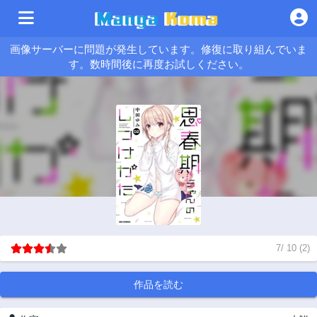
画像サーバーに問題が発生しています。修復に取り組んでいま
す。数時間後に再度お試しください。
7
/
10
(
2
)
作品を読む