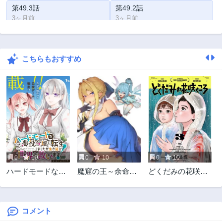
第49.3話
第49.2話
3ヶ月前
3ヶ月前
第49.1話
第48.3話
3ヶ月前
3ヶ月前
こちらもおすすめ
第48.2話
第48.1話
3ヶ月前
3ヶ月前
第47.3話
第47.2話
3ヶ月前
3ヶ月前
第47.1話
第46.3話
3ヶ月前
3ヶ月前
第46.2話
第46.1話
3ヶ月前
3ヶ月前
0
10
0
10
0
10
第45.3話
第45.2話
ハードモードな悪
魔窟の王～余命一
どくだみの花咲く
3ヶ月前
3ヶ月前
役令嬢に転生しま
か月の童貞、魔法
ころ
第45.1話
第44.3話
したが生き延びて
少女ハーレムを築
3ヶ月前
3ヶ月前
世界を救いま
いて王へ君臨す～
コメント
第44.2話
第44.1話