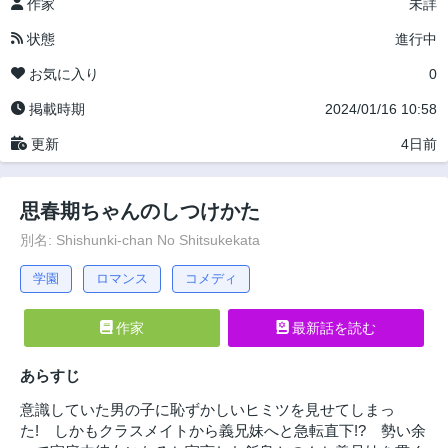
作家
未詳
状態
進行中
お気に入り
0
掲載時期
2024/01/16 10:58
更新
4日前
思春期ちゃんのしつけかた
別名: Shishunki-chan No Shitsukekata
学園
ロマンス
コメディ
作家
最新話を読む
あらすじ
意識していた男の子に恥ずかしいヒミツを見せてしまっ
た! しかもクラスメイトから義兄妹へと急転直下!? 勢い余