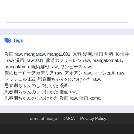
3ヶ月前
3ヶ月前
第43.3話
第43.2話
3ヶ月前
3ヶ月前
第43.1話
第42.3話
3ヶ月前
3ヶ月前
Tags
第42.2話
第42.1話
3ヶ月前
3ヶ月前
漫画 raw
,
mangaraw
,
manga1001
,
無料 漫画
,
漫画 無料
,
K-漫神
第41.3話
第41.2話
,
raw 漫画
,
raw1001
,
葬送のフリーレン raw
,
mangakoma01
,
3ヶ月前
3ヶ月前
mangakoma
,
呪術廻戦 raw
,
ワンピース raw
,
僕のヒーローアカデミア raw
,
アオアシ raw
,
マッシュル raw
,
第41.1話
第40.3話
マッシュル 163
,
思春期ちゃんのしつけかた raw
,
3ヶ月前
3ヶ月前
思春期ちゃんのしつけかた 漫画
,
第40.2話
第40.1話
思春期ちゃんのしつけかた 漫画raw
,
3ヶ月前
3ヶ月前
思春期ちゃんのしつけかた 漫画 raw
,
漫画 koma
,
第39.3話
第39.2話
3ヶ月前
3ヶ月前
Terms of usage
DMCA
Privacy Policy
第39.1話
第38.3話
3ヶ月前
3ヶ月前