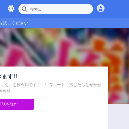
お試しください。
ます!!
？いいえ、悪役令嬢です！～生存ルート目指したらなぜか聖
anga)
新話を読む