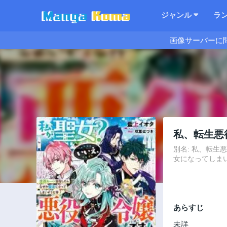
ジャンル
ラ
画像サーバーに
私、転生悪
別名: 私、転生
女になってしまいそうな件～
あらすじ
未詳