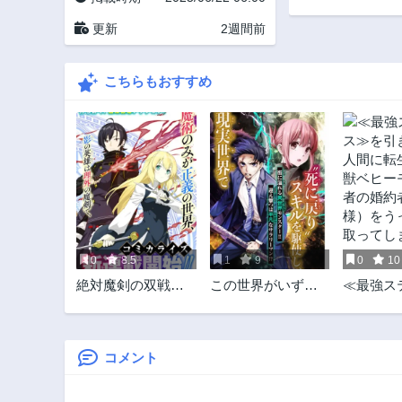
第21.2話
更新
2週間前
3ヶ月前
第17話
こちらもおすすめ
1年前
第12話
1年前
第7.1話
1年前
第3話
1年前
0
8.5
1
9
0
10
絶対魔剣の双戦舞
この世界がいずれ
≪最強ス
曲 ～暗殺貴族が奴
滅ぶことを、俺だ
≫を引き
隷令嬢を育成した
けが知っている 〜
間に転生
ら､魔術殺しの究極
モンスターが現れ
ベヒーモ
魔剣士に育ってし
た世界で、死に戻
の婚約者
コメント
まったんだが～
りレベルアップ〜
様）をう
取ってし