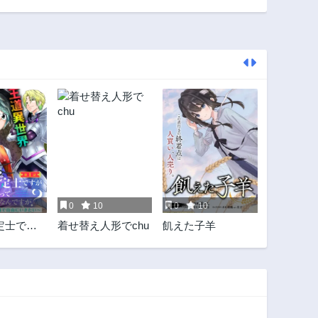
第19話
第18話
1年前
1年前
第14話
第13話
1年前
1年前
第9話
第8話
1年前
1年前
第5話
第4話
1年前
1年前
第1話
1年前
0
10
0
10
定士です
着せ替え人形でchu
飢えた子羊
】ってな
？ ～世
初級職で
きたい～