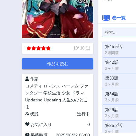
巻一覧
第45.5話
10
/
10
(
1
)
2週間前
第42話
作品を読む
3ヶ月前
第39話
作家
3ヶ月前
コメディ
ロマンス
ハーレム
ファ
ンタジー
学校生活
少女
ドラマ
第34話
Updating
Updating
人生のひとこ
3ヶ月前
ま
第29話
状態
進行中
3ヶ月前
お気に入り
0
第25.2話
3ヶ月前
掲載時期
2025/06/22 06:00