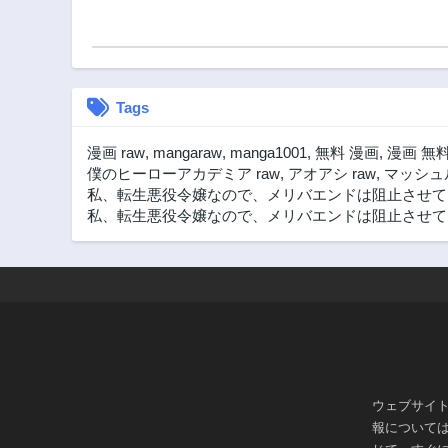
Tags
漫画 raw
,
mangaraw
,
manga1001
,
無料 漫画
,
漫画 無
僕のヒーローアカデミア raw
,
アオアシ raw
,
マッシュル
私、転生悪役令嬢なので、メリバエンドは阻止させてい
私、転生悪役令嬢なので、メリバエンドは阻止させていただ
ウェブサイ
報について