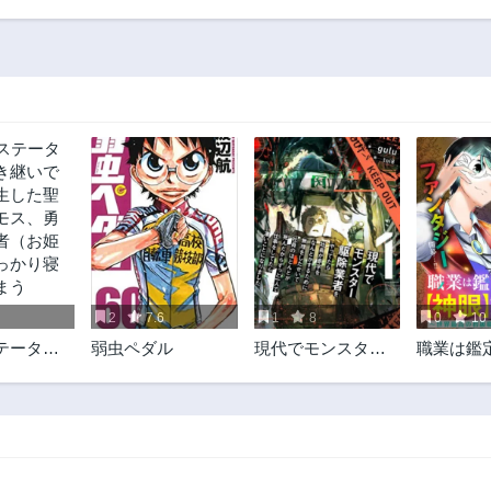
第21.1話
第20話
3ヶ月前
1年前
第16話
第15話
1年前
1年前
第11話
第10話
1年前
1年前
第7話
第6話
3ヶ月前
1年前
第2話
1年前
2
7.6
1
8
0
10
テータス
弱虫ペダル
現代でモンスター
職業は鑑
継いで人
駆除業者をやって
が【神眼
した聖獣
たら社長が赤字を
んですか
ス、勇者
なんとかするため
界最高の
（お姫
に無理をしたせい
自由にい
っかり寝
で社員のほとんど
まう
が死んだからずっ