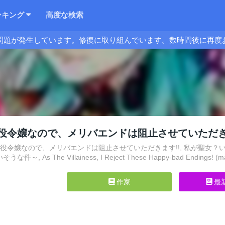
ンキング
高度な検索
問題が発生しています。修復に取り組んでいます。数時間後に再度
役令嬢なので、メリバエンドは阻止させていただき
悪役令嬢なので、メリバエンドは阻止させていただきます!!, 私が聖女
, As The Villainess, I Reject These Happy-bad Endings! (m
作家
最