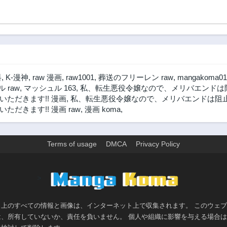
と一人で仕事をし
てたら凄いことに
なりました
料
,
K-漫神
,
raw 漫画
,
raw1001
,
葬送のフリーレン raw
,
mangakoma01
 raw
,
マッシュル 163
,
私、転生悪役令嬢なので、メリバエンドは阻止
ただきます!! 漫画
,
私、転生悪役令嬢なので、メリバエンドは阻止さ
きます!! 漫画 raw
,
漫画 koma
,
Terms of usage
DMCA
Privacy Policy
>
ト上のすべての情報と画像は、インターネット上で収集されます。 このウェ
は、所有していないか、責任を負いません。 個人や組織に影響を与える場合