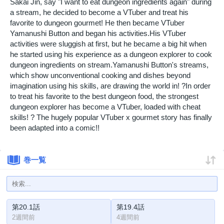
Sakai Jin, say "I want to eat dungeon ingredients again" during
a stream, he decided to become a VTuber and treat his
favorite to dungeon gourmet! He then became VTuber
Yamanushi Button and began his activities.His VTuber
activities were sluggish at first, but he became a big hit when
he started using his experience as a dungeon explorer to cook
dungeon ingredients on stream.Yamanushi Button's streams,
which show unconventional cooking and dishes beyond
imagination using his skills, are drawing the world in! ?In order
to treat his favorite to the best dungeon food, the strongest
dungeon explorer has become a VTuber, loaded with cheat
skills! ? The hugely popular VTuber x gourmet story has finally
been adapted into a comic!!
巻一覧
第20.1話
第19.4話
2週間前
4週間前