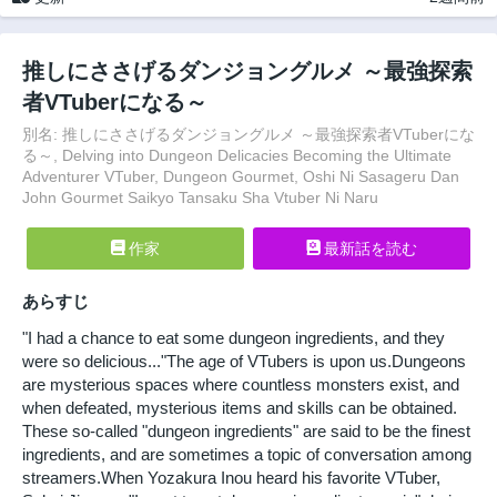
推しにささげるダンジョングルメ ～最強探索
者VTuberになる～
別名: 推しにささげるダンジョングルメ ～最強探索者VTuberにな
る～, Delving into Dungeon Delicacies Becoming the Ultimate
Adventurer VTuber, Dungeon Gourmet, Oshi Ni Sasageru Dan
John Gourmet Saikyo Tansaku Sha Vtuber Ni Naru
作家
最新話を読む
あらすじ
"I had a chance to eat some dungeon ingredients, and they
were so delicious..."The age of VTubers is upon us.Dungeons
are mysterious spaces where countless monsters exist, and
when defeated, mysterious items and skills can be obtained.
These so-called "dungeon ingredients" are said to be the finest
ingredients, and are sometimes a topic of conversation among
streamers.When Yozakura Inou heard his favorite VTuber,