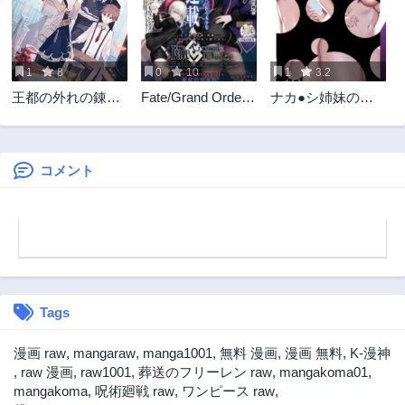
6ヶ月前
6ヶ月前
第15.1話
第14.4話
7ヶ月前
7ヶ月前
1
8
0
10
1
3.2
第14.3話
第14.2話
王都の外れの錬金
Fate/Grand Order:
ナカ●シ姉妹のヘ
7ヶ月前
7ヶ月前
術師 ～ハズレ職業
Epic of Remnant -
ン●イ記録
第14.1話
第13.4話
だったので、のん
亜種特異点I 悪性隔
8ヶ月前
8ヶ月前
びりお店経営しま
絶魔境 新宿 新宿幻
す～
霊事件
コメント
第13.3話
第13.2話
8ヶ月前
8ヶ月前
第13.1話
第12.4話
9ヶ月前
9ヶ月前
第12.3話
第12.2話
9ヶ月前
10ヶ月前
Tags
第12.1話
第11.4話
10ヶ月前
10ヶ月前
漫画 raw
,
mangaraw
,
manga1001
,
無料 漫画
,
漫画 無料
,
K-漫神
第11.3話
第11.2話
,
raw 漫画
,
raw1001
,
葬送のフリーレン raw
,
mangakoma01
,
11ヶ月前
11ヶ月前
mangakoma
,
呪術廻戦 raw
,
ワンピース raw
,