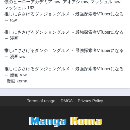
僕のヒーローアカデミア raw
,
アオアシ raw
,
マッシュル raw
,
第11.1話
第10.4話
マッシュル 163
,
2ヶ月前
1年前
推しにささげるダンジョングルメ ～最強探索者VTuberになる
第10.3話
第10.2話
～ raw
1年前
1年前
,
推しにささげるダンジョングルメ ～最強探索者VTuberになる
第10.1話
第9.4話
～ 漫画
1年前
1年前
,
第9.3話
第9.2話
推しにささげるダンジョングルメ ～最強探索者VTuberになる
1年前
1年前
～ 漫画raw
第9.1話
第8.4話
,
1年前
1年前
推しにささげるダンジョングルメ ～最強探索者VTuberになる
～ 漫画 raw
第8.3話
第8.2話
,
漫画 koma
,
1年前
1年前
第8.1話
第7.4話
1年前
1年前
Terms of usage
DMCA
Privacy Policy
第7.3話
第7.2話
1年前
1年前
>
第7.1話
第6.4話
1年前
1年前