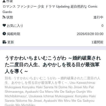
作家
ロマンス
ファンタジー
少女
ドラマ
Updating
超自然的な
Comic
Gardo
状態
進行中
お気に入り
0
掲載時期
2026/03/28 03:00
更新
1週間前
うすかわいちまいむこうがわ ～婚約破棄され
た二度目の人生、あやかしを視る目が最強軍
人を導く～
別名: うすかわいちまいむこうがわ ～婚約破棄された二度目の人
生、あやかしを視る目が最強軍人を導く～, Usu Kawaichimai
Mukogawa Konyaku Haki Sareta Ni Dome No Jinsei Mo Pat
Shimasenga, Ayakashi Ga Mieru Me De Saikyo Gunjin Wo
Michibikimasu!, Usukawa Ichimai Mukougawa: Konyaku Haki
Sareta Nidome No Jinsei, Ayakashi Wo Miru Me Ga Saikyou
Gunjin Wo Michibiku