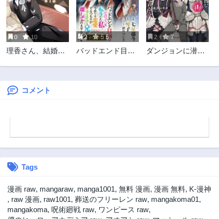
0
10
2
5.5
2
7
理香さん、結婚し
バッドエンド目前
ダンジョンに潜む
てください！
のヒロインに転生
ヤンデレな彼女に
した私、今世では
俺は何度も殺され
恋愛するつもりが
る
チートな兄が離し
コメント
てくれません！？
＠COMIC
Tags
漫画 raw
,
mangaraw
,
manga1001
,
無料 漫画
,
漫画 無料
,
K-漫神
,
raw 漫画
,
raw1001
,
葬送のフリーレン raw
,
mangakoma01
,
mangakoma
,
呪術廻戦 raw
,
ワンピース raw
,