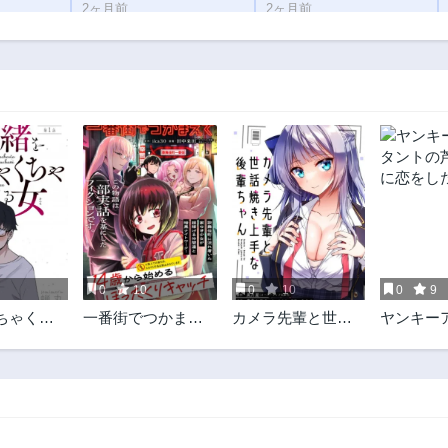
2ヶ月前
2ヶ月前
第125話
第124話
2ヶ月前
2ヶ月前
第120話
第119話
2ヶ月前
2ヶ月前
第115話
第114話
2ヶ月前
2ヶ月前
第110話
第109話
2ヶ月前
2ヶ月前
第105話
第104話
2ヶ月前
2ヶ月前
0
10
0
10
0
9
第100話
第99話
ちゃくち
一番街でつかまえ
カメラ先輩と世話
ヤンキー
2ヶ月前
2ヶ月前
くる女
て～14歳から始め
焼き上手な後輩ち
ントの芦
第57話
第56話
るぼったくりキャ
ゃん
恋をした
2ヶ月前
2ヶ月前
ッチ～
第52話
第51話
2ヶ月前
2ヶ月前