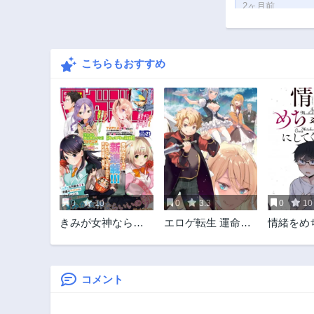
2ヶ月前
第126話
2ヶ月前
こちらもおすすめ
第121話
2ヶ月前
第116話
2ヶ月前
第111話
2ヶ月前
第106話
2ヶ月前
0
10
0
3.3
0
10
第101話
きみが女神ならい
エロゲ転生 運命に
情緒をめ
2ヶ月前
いのに
抗う金豚貴族の奮
ゃにして
第58話
闘記
2ヶ月前
コメント
第53話
2ヶ月前