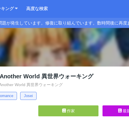
ンキング
高度な検索
問題が発生しています。修復に取り組んでいます。数時間後に再度
in Another World 異世界ウォーキング
in Another World 異世界ウォーキング
omance
Josei
作家
最