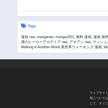
第48話
2ヶ月前
第43話
2ヶ月前
Tags
第38.5話
2ヶ月前
漫画 raw
,
mangaraw
,
manga1001
,
無料 漫画
,
漫画 無
第34話
僕のヒーローアカデミア raw
,
アオアシ raw
,
マッシュル
2ヶ月前
Walking in Another World 異世界ウォーキング 漫画
,
Wa
第30話
2ヶ月前
第25話
2ヶ月前
第20話
2ヶ月前
第15話
ウェブサイ
2ヶ月前
報について
第10話
じて、すぐ
2ヶ月前