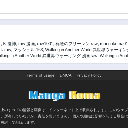
第47話
第46話
2ヶ月前
2ヶ月前
第42話
第41話
2ヶ月前
2ヶ月前
第38話
第37話
2ヶ月前
2ヶ月前
料
,
K-漫神
,
raw 漫画
,
raw1001
,
葬送のフリーレン raw
,
mangakoma01
第33話
第32話
 raw
,
マッシュル 163
,
Walking in Another World 異世界ウォーキン
2ヶ月前
2ヶ月前
lking in Another World 異世界ウォーキング 漫画raw
,
Walking in 
第29話
第28話
2ヶ月前
2ヶ月前
Terms of usage
DMCA
Privacy Policy
第24話
第23話
2ヶ月前
2ヶ月前
第19話
第18話
>
2ヶ月前
2ヶ月前
第14話
第13話
ト上のすべての情報と画像は、インターネット上で収集されます。 このウェ
2ヶ月前
2ヶ月前
は、所有していないか、責任を負いません。 個人や組織に影響を与える場合
第9話
第8話
に検討して削除します。
2ヶ月前
2ヶ月前