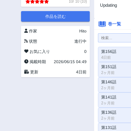
10
/
10
(
10
)
Updating
作品を読む
巻一覧
作家
Hito
状態
進行中
お気に入り
0
第156話
4日前
掲載時期
2026/06/15 04:49
第151話
更新
4日前
2ヶ月前
第146話
2ヶ月前
第141話
2ヶ月前
第136話
2ヶ月前
第131話