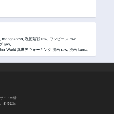
第45話
第44話
2ヶ月前
2ヶ月前
第40話
第39話
2ヶ月前
2ヶ月前
第36話
第35話
2ヶ月前
2ヶ月前
,
mangakoma
,
呪術廻戦 raw
,
ワンピース raw
,
第31話
第30.5話
グ raw
,
2ヶ月前
2ヶ月前
Another World 異世界ウォーキング 漫画 raw
,
漫画 koma
,
第27話
第26話
2ヶ月前
2ヶ月前
第22話
第21話
2ヶ月前
2ヶ月前
第17話
第16話
2ヶ月前
2ヶ月前
第12話
第11話
ブサイトの情
2ヶ月前
2ヶ月前
は、必要に応
第7話
第6話
2ヶ月前
2ヶ月前