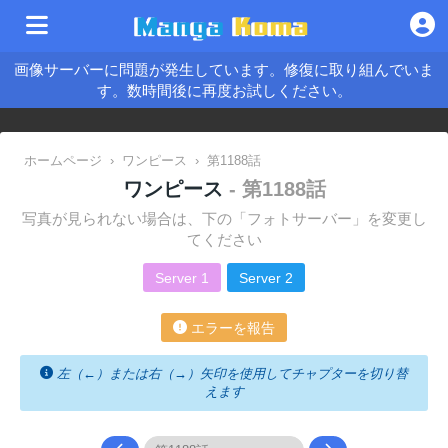
画像サーバーに問題が発生しています。修復に取り組んでいま
す。数時間後に再度お試しください。
ホームページ
›
ワンピース
›
第1188話
ワンピース
- 第1188話
写真が見られない場合は、下の「フォトサーバー」を変更し
てください
Server 1
Server 2
エラーを報告
左（←）または右（→）矢印を使用してチャプターを切り替
えます