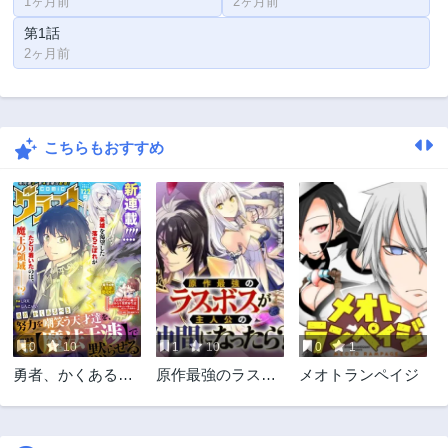
1ヶ月前
2ヶ月前
第1話
2ヶ月前
こちらもおすすめ
0
10
1
10
0
1
勇者、かくあるべ
原作最強のラスボ
メオトランペイジ
き〜努力を嘲笑う
スが主人公の仲間
天才達を、魔法を
になったら?
奪って操る【魔法