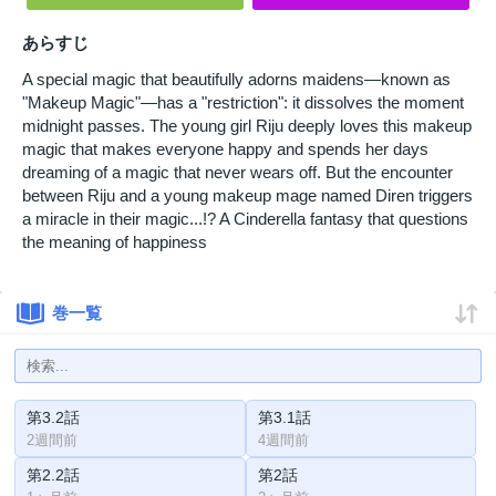
あらすじ
A special magic that beautifully adorns maidens—known as
"Makeup Magic"—has a "restriction": it dissolves the moment
midnight passes. The young girl Riju deeply loves this makeup
magic that makes everyone happy and spends her days
dreaming of a magic that never wears off. But the encounter
between Riju and a young makeup mage named Diren triggers
a miracle in their magic...!? A Cinderella fantasy that questions
the meaning of happiness
巻一覧
第3.2話
第3.1話
2週間前
4週間前
第2.2話
第2話