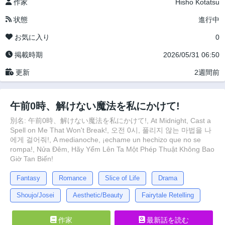
作家
Hisho Kotatsu
状態
進行中
お気に入り
0
掲載時期
2026/05/31 06:50
更新
2週間前
午前0時、解けない魔法を私にかけて!
別名: 午前0時、解けない魔法を私にかけて!, At Midnight, Cast a
Spell on Me That Won't Break!, 오전 0시, 풀리지 않는 마법을 나
에게 걸어줘!, A medianoche, ¡echame un hechizo que no se
rompa!, Nửa Đêm, Hãy Yểm Lên Ta Một Phép Thuật Không Bao
Giờ Tan Biến!
Fantasy
Romance
Slice of Life
Drama
Shoujo/Josei
Aesthetic/Beauty
Fairytale Retelling
作家
最新話を読む