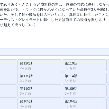
す20年近く引きこもる34歳無職の男は、両親の葬式に参列しなか
家を出た後、トラックに轢かれそうになっていた高校生3人を助け
いた。そして剣や魔法を目の当たりにし、異世界に転生したこと
ーデウス・グレイラットに転生した男は前世での後悔を振り返り
り越えて成長していく。
第120話
第119話
2ヶ月前
3ヶ月前
第115話
第114話
3ヶ月前
3ヶ月前
第110話
第109話
3ヶ月前
3ヶ月前
第105話
第104話
3ヶ月前
3ヶ月前