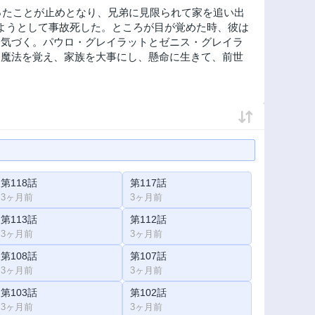
ったことが止めとなり、兄弟に見限られて家を追い出
ようとして事故死した。ところが目が覚めた時、彼は
に気づく。パウロ・グレイラットとゼニス・グレイラ
、魔法を覚え、家族を大事にし、懸命に生きて、前世
第118話
第117話
3ヶ月前
3ヶ月前
第113話
第112話
3ヶ月前
3ヶ月前
第108話
第107話
3ヶ月前
3ヶ月前
第103話
第102話
3ヶ月前
3ヶ月前