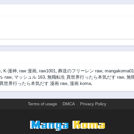
3年前
3年前
げで俺の
イフはま
第59話
第58話
い(良い意
3年前
3年前
キルが示
第55話
第54話
り」をし
3年前
3年前
のドラゴ
になって
第50話
第49話
ば王国ま
3年前
3年前
た～
第45話
第44話
3年前
3年前
料
,
K-漫神
,
raw 漫画
,
raw1001
,
葬送のフリーレン raw
,
mangakoma01
第40話
第39話
 raw
,
マッシュル 163
,
無職転生 異世界行ったら本気だす raw
,
無
3年前
3年前
異世界行ったら本気だす 漫画 raw
,
漫画 koma
,
第35話
第34話
3年前
3年前
Terms of usage
DMCA
Privacy Policy
第30話
第29話
3年前
3年前
第25話
第24話
>
3年前
3年前