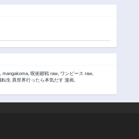
3年前
3年前
異世界ラ
なんだけど
ム、現世では絶対
まならな
防御の最強従者に
第57話
第56.5話
味で)～ス
なる
3年前
3年前
す「雨宿
第53話
第52話
たら伝説
ンが仲間
3年前
3年前
、気づけ
第48話
第47話
で救って
3年前
3年前
第43話
第42話
3年前
3年前
,
mangakoma
,
呪術廻戦 raw
,
ワンピース raw
,
第38話
第37話
職転生 異世界行ったら本気だす 漫画
,
3年前
3年前
第33話
第32話
3年前
3年前
第28話
第27話
3年前
3年前
第23話
第22話
3年前
3年前