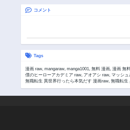
3年前
が、どうやら私が
本物です 追放され
コメント
第60話
た聖女ですが、ど
3年前
うやら私が本物で
第56話
す 前世薬師は“癒
し”の薬で救いた
3年前
い！
第51話
3年前
Tags
第46話
3年前
漫画 raw
,
mangaraw
,
manga1001
,
無料 漫画
,
漫画 無
第41話
僕のヒーローアカデミア raw
,
アオアシ raw
,
マッシュル
3年前
無職転生 異世界行ったら本気だす 漫画raw
,
無職転生 
第36話
3年前
第31話
3年前
第26話
3年前