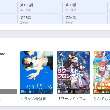
第100話
第99話
3ヶ月前
3ヶ月前
第95話
第94話
3年前
3年前
第90話
第89話
3年前
3年前
第85話
第84話
3年前
3年前
第80話
第79話
3年前
3年前
第76話
第75話
3年前
3年前
第71話
第70話
3年前
3年前
0
7
0
10
0
10
第67話
第66話
e
クラゲの骨は青
リワールド・フロ
とんでも
3年前
3年前
ンティア
【風が吹
第63話
第62話
が儲かる