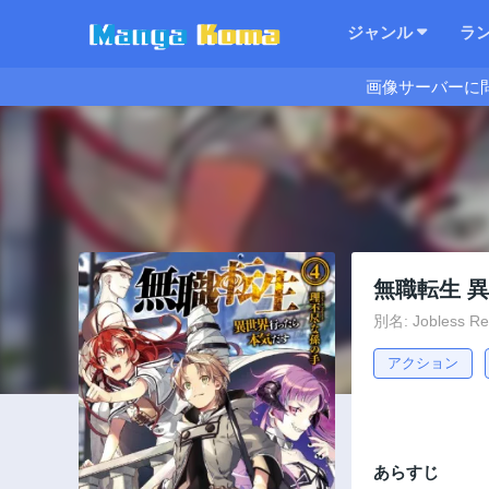
ジャンル
ラ
画像サーバーに
無職転生 
別名: Jobless Rein
アクション
あらすじ