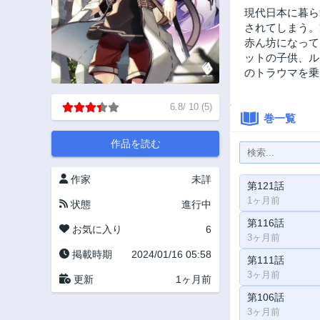
現代日本に暮ら
されてしまう。
赤ん坊になって
ットの子供、ル
のトラウマを乗
6.8
/
10
(
5
)
巻一覧
作品を読む
作家
未詳
第121話
1ヶ月前
状態
進行中
第116話
お気に入り
6
3ヶ月前
掲載時期
2024/01/16 05:58
第111話
3ヶ月前
更新
1ヶ月前
第106話
3ヶ月前