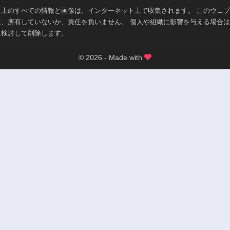
第20話
第19話
ト上のすべての情報と画像は、インターネット上で収集されます。 このウェ
3年前
3年前
は、所有していないか、責任を負いません。 個人や組織に影響を与える場合
第15話
第14話
に検討して削除します。
3年前
3年前
第10.5話
© 2026 - Made with
第10話
3年前
3年前
第6話
第5話
3年前
3年前
第1話
3年前