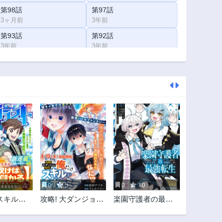
第98話
第97話
3ヶ月前
3年前
第93話
第92話
3年前
3年前
第88話
第87話
3年前
3年前
第83話
第82話
3年前
3年前
第78話
第77話
3年前
3年前
第74話
第73話
3年前
3年前
第69話
第68.5話
3年前
3年前
0
5
0
10
第65話
第64.5話
スキル
攻略! 大ダンジョン
楽園守護者の最強
3年前
3年前
けば桶屋
時代 俺だけスキル
転生 出来損ない
第61話
第60.5話
】のおか
がやたらポエミー
の神話のゴーレ