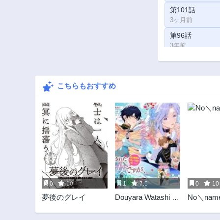
第101話
3ヶ月前
第96話
3年前
第91話
3年前
こちらもおすすめ
第86話
3年前
第81話
3年前
第76.5話
3年前
第72話
3年前
0
10
1
7.5
0
10
第68話
夢後のグレイ
Douyara Watashi ga
No＼nam
3年前
Honmono desu 追
第64話
放された聖女です