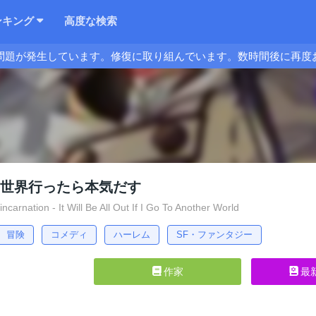
ンキング
高度な検索
問題が発生しています。修復に取り組んでいます。数時間後に再度
異世界行ったら本気だす
carnation - It Will Be All Out If I Go To Another World
冒険
コメディ
ハーレム
SF・ファンタジー
作家
最