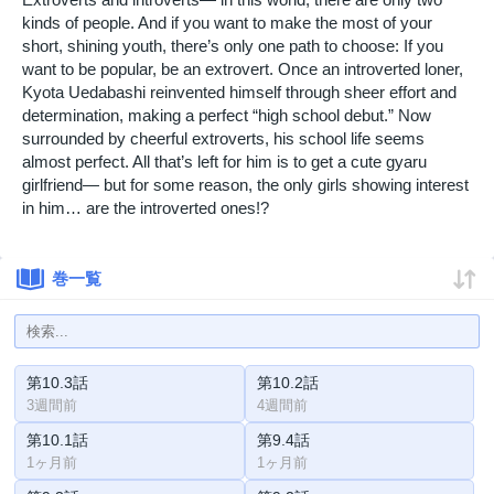
kinds of people. And if you want to make the most of your
short, shining youth, there’s only one path to choose: If you
want to be popular, be an extrovert. Once an introverted loner,
Kyota Uedabashi reinvented himself through sheer effort and
determination, making a perfect “high school debut.” Now
surrounded by cheerful extroverts, his school life seems
almost perfect. All that’s left for him is to get a cute gyaru
girlfriend— but for some reason, the only girls showing interest
in him… are the introverted ones!?
巻一覧
第10.3話
第10.2話
3週間前
4週間前
第10.1話
第9.4話
1ヶ月前
1ヶ月前