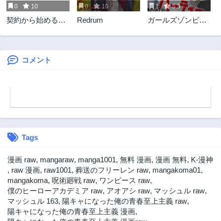
0
10
0
10
1
5.3
第3.3話
第3.2話
契約から始めるボ
Redrum
ガールズゾンビパ
1ヶ月前
1ヶ月前
ーイ・ミーツ・ガ
ーティー
第3.1話
第2.3話
ール～親方、空か
1ヶ月前
1ヶ月前
らダークエルフの
女の子が!～
コメント
第2.2話
第2.1話
1ヶ月前
1ヶ月前
第1.2話
第1.1話
1ヶ月前
1ヶ月前
Tags
漫画 raw
,
mangaraw
,
manga1001
,
無料 漫画
,
漫画 無料
,
K-漫神
,
raw 漫画
,
raw1001
,
葬送のフリーレン raw
,
mangakoma01
,
mangakoma
,
呪術廻戦 raw
,
ワンピース raw
,
僕のヒーローアカデミア raw
,
アオアシ raw
,
マッシュル raw
,
マッシュル 163
,
陽キャになった俺の青春至上主義 raw
,
陽キャになった俺の青春至上主義 漫画
,