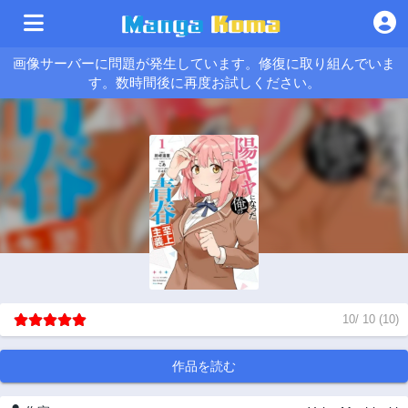
画像サーバーに問題が発生しています。修復に取り組んでいま
す。数時間後に再度お試しください。
10
/
10
(
10
)
作品を読む