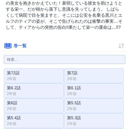
の美女を抱きかかえていた！衰弱している彼女を助けようと
する栄一、だが樹から落下し意識を失ってしまう。 しばら
くして病院で目を覚ますと、そこには公安を名乗る黒川とエ
ルフのティアの姿が。そこで告げられたのは衝撃の事実…そ
して、ティアからの突然の告白!!果たして栄一の運命は…!!?
巻一覧
第72話
第7話
2年前
2年前
第6.2話
第6.1話
2年前
2年前
第6話
第5.5話
2年前
2年前
第5.4話
第5.3話
2年前
2年前