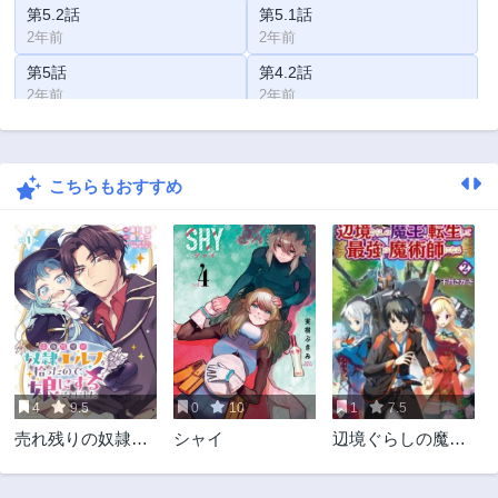
第5.2話
第5.1話
2年前
2年前
第5話
第4.2話
2年前
2年前
第4.1話
第4話
2年前
2年前
こちらもおすすめ
第3.2話
第3.1話
2年前
2年前
第3話
第2.2話
2年前
2年前
第2.1話
第2話
2年前
2年前
第1話
2年前
4
9.5
0
10
1
7.5
売れ残りの奴隷エ
シャイ
辺境ぐらしの魔
ルフを拾ったの
王、転生して最強
で、娘にすること
の魔術師にな