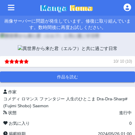
画像サーバーに問題が発生しています。修復に取り組んでいま
す。数時間後に再度お試しください。
10
/
10
(
10
)
作品を読む
作家
コメディ
ロマンス
ファンタジー
人生のひとこま
Dra-Dra-Sharp#
(Fujimi Shobo)
Saemon
状態
進行中
お気に入り
0
掲載時期
2024/05/26 01:00