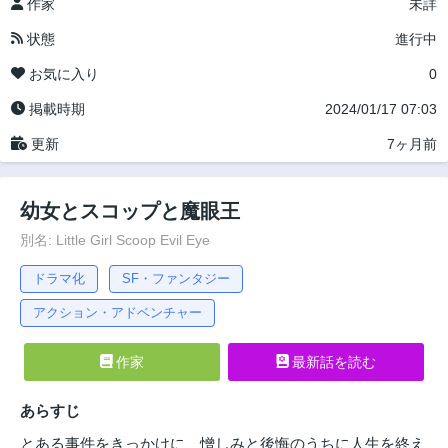
作家
未詳
状態
進行中
お気に入り
0
掲載時期
2024/01/17 07:03
更新
7ヶ月前
幼女とスコップと魔眼王
別名: Little Girl Scoop Evil Eye
ドラマ化
SF・ファンタジー
アクション・アドベンチャー
作家
最新話を読む
あらすじ
とある事件をきっかけに、憎しみと後悔のうちに人生を終え