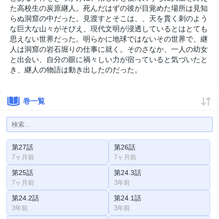
た高校生の炭原継人。死んだはずの彼が目覚めた場所は見知
らぬ洞窟の中だった。見渡すとそこは、、天を貫く刺のよう
な巨大な山々がそびえ、現代文明が浸透しているとはとても
思えない世界だった。明らかに地球ではないその世界で、継
人は洞窟の岩石堀りの仕事に就く。そのさなか、一人の幼女
と出会い、自分の眼に禍々しい力が宿っていると気づいたと
き、継人の物語は動き出したのだった。
巻一覧
第27話
第26話
7ヶ月前
7ヶ月前
第25話
第24.3話
7ヶ月前
3年前
第24.2話
第24.1話
3年前
3年前