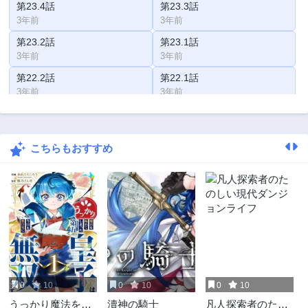
第23.4話
第23.3話
3年前
3年前
第23.2話
第23.1話
3年前
3年前
第22.2話
第22.1話
3年前
3年前
第21.3話
第21.2話
3年前
3年前
こちらもおすすめ
第21.1話
第20.4話
3年前
3年前
第20.3話
第20.2話
3年前
3年前
第20.1話
第19.2話
3年前
3年前
第19.1話
第18.3話
3年前
3年前
0
10
0
10
0
10
第18.2話
第18.1話
うっかり魔法を極
瀆神の騎士
凡人探索者のたの
3年前
3年前