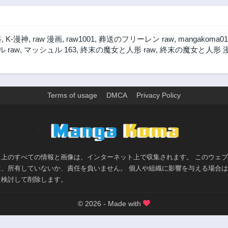
料
,
K-漫神
,
raw 漫画
,
raw1001
,
葬送のフリーレン raw
,
mangakoma01
 raw
,
マッシュル 163
,
終末の魔女と人形 raw
,
終末の魔女と人形 
Terms of usage
DMCA
Privacy Policy
>
ト上のすべての情報と画像は、インターネット上で収集されます。 このウェ
は、所有していないか、責任を負いません。 個人や組織に影響を与える場合
に検討して削除します。
© 2026 - Made with