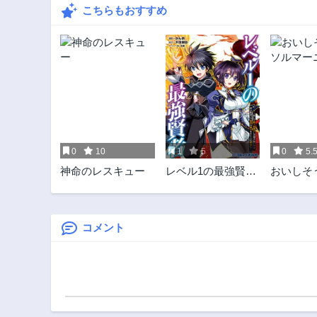
こちらもおすすめ
0
10
1
5
0
5.
神命のレスキュー
レベル1の最強賢
おいしそ
者 ～呪いで最下
ルマーニ
級魔法しか使えな
いけど、神の勘違
いで無限の魔力を
コメント
手に入れ最強に～