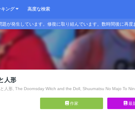
ンキング
高度な検索
問題が発生しています。修復に取り組んでいます。数時間後に再度
と人形
 The Doomsday Witch and the Doll, Shuumatsu No Majo To Nin
作家
最