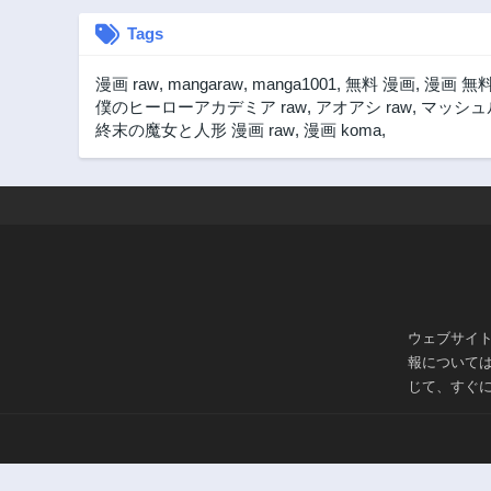
Tags
漫画 raw
,
mangaraw
,
manga1001
,
無料 漫画
,
漫画 無
僕のヒーローアカデミア raw
,
アオアシ raw
,
マッシュル
終末の魔女と人形 漫画 raw
,
漫画 koma
,
ウェブサイ
報について
じて、すぐ