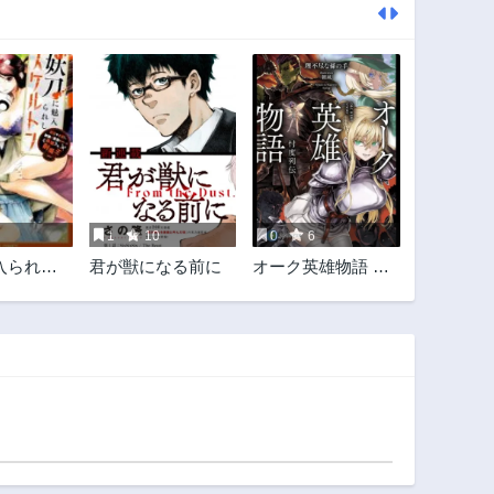
1
10
0
6
入られし
君が獣になる前に
オーク英雄物語 忖
ン ～迷宮
度列伝
、無敵の
いる《最
魔王～