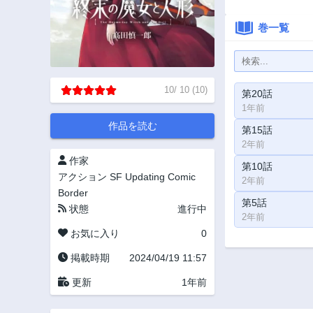
巻一覧
10
/
10
(
10
)
第20話
1年前
作品を読む
第15話
2年前
作家
第10話
アクション
SF
Updating
Comic
2年前
Border
第5話
状態
進行中
2年前
お気に入り
0
掲載時期
2024/04/19 11:57
更新
1年前