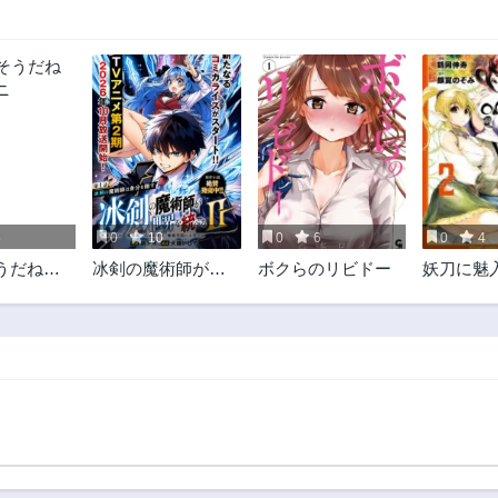
5
0
10
0
6
0
4
うだねソ
冰剣の魔術師が世
ボクらのリビドー
妖刀に魅
界を統べるⅡ～世
スケルト
界最強の魔術師で
を支配し
ある少年は、魔術
軍勢を率
学院に入学する～
強》の剣