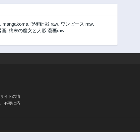
,
mangakoma
,
呪術廻戦 raw
,
ワンピース raw
,
漫画
,
終末の魔女と人形 漫画raw
,
ブサイトの情
は、必要に応