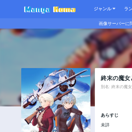
ジャンル
ラ
画像サーバーに
終末の魔女
別名: 終末の魔女と人形,
あらすじ
未詳