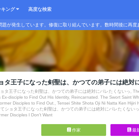
ンキング
高度な検索
問題が発生しています。修復に取り組んでいます。数時間後に再度
ョタ王子になった剣聖は、かつての弟子には絶対
タ王子になった剣聖は、かつての弟子には絶対にバレたくないっ, The Swordsmaster
 Ex-disciple to Find Out His Identity, Reincarnated. The Swort Saint W
rmer Disciples to Find Out., Tensei Shite Shota Oji Ni Natta Ken Hijiri
転生してショタ王子になった剣聖は、かつての弟子には絶対にバレたくないっ, Reincarnate
rmer Disciples I Don't Want
作家
最