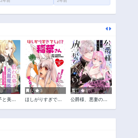
2年前
2年前
1
3
1
10
子と美麗
ほしがりすぎでし
公爵様、悪妻の私
ものぐさ
ょ!? 稲葉さん
はもう放っておい
下探しは
てください
変です～