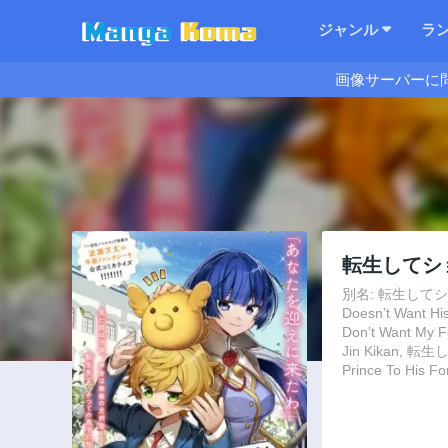
ジャンル
ラ
画像サーバーに
転生してシ
別名: 転生してショ
Doesn’t Want His
Don’t Want My Fo
Jin Kikan, 
Prince To His Fo