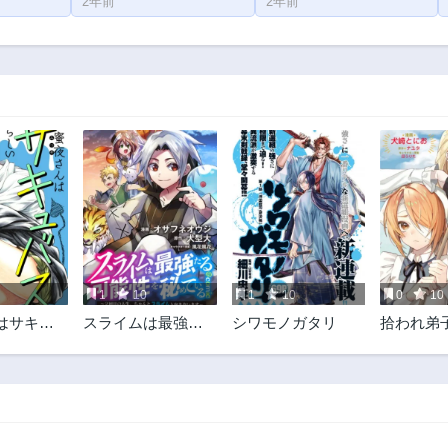
2年前
2年前
1
10
1
10
0
10
はサキュ
スライムは最強た
シワモノガタリ
拾われ弟
い
る可能性を秘めて
魔術師～
いる～2回目の人
師匠の靴
生、ちゃんとスラ
今日も大
イムと向き合いま
@COMIC
す～@COMIC