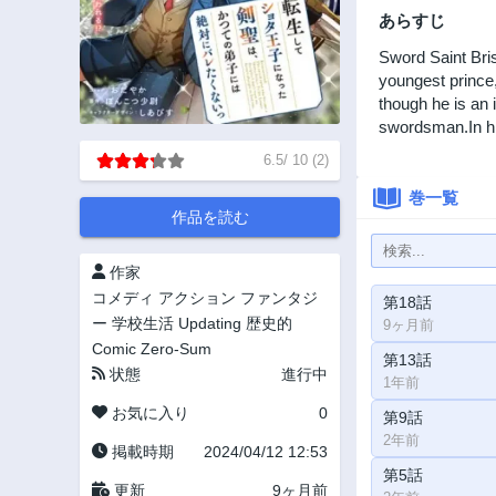
あらすじ
Sword Saint Bris
youngest prince,
though he is an 
swordsman.In hi
6.5
/
10
(
2
)
巻一覧
作品を読む
作家
コメディ
アクション
ファンタジ
第18話
ー
学校生活
Updating
歴史的
9ヶ月前
Comic Zero-Sum
第13話
状態
進行中
1年前
お気に入り
0
第9話
2年前
掲載時期
2024/04/12 12:53
第5話
更新
9ヶ月前