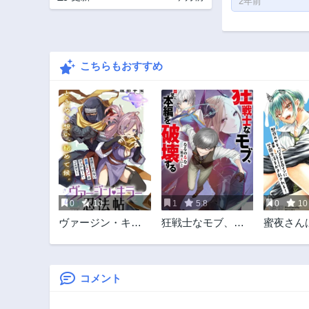
2年前
こちらもおすすめ
0
10
1
5.8
0
10
ヴァージン・キラ
狂戦士なモブ、無
蜜夜さん
ー忍法帖
自覚に本編を破壊
バスらし
する
コメント