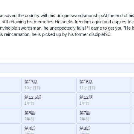
e saved the country with his unique swordsmanship.At the end of his m
 still retaining his memories.He seeks freedom again and aspires to 
invincible swordsman, he unexpectedly fails! “I came to get you.”He loo
s reincarnation, he is picked up by his former disciple!?C
第17話
第16話
10ヶ月前
11ヶ月前
第12.5話
第12話
1年前
1年前
第8話
第7話
2年前
2年前
第4話
第3話