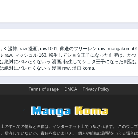
料
,
K-漫神
,
raw 漫画
,
raw1001
,
葬送のフリーレン raw
,
mangakoma01
 raw
,
マッシュル 163
,
転生してショタ王子になった剣聖は、かつて
は絶対にバレたくないっ 漫画
,
転生してショタ王子になった剣聖は、
絶対にバレたくないっ 漫画 raw
,
漫画 koma
,
Terms of usage
DMCA
Privacy Policy
>
ト上のすべての情報と画像は、インターネット上で収集されます。 このウェ
は、所有していないか、責任を負いません。 個人や組織に影響を与える場合