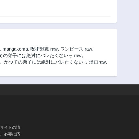
,
mangakoma
,
呪術廻戦 raw
,
ワンピース raw
,
の弟子には絶対にバレたくないっ raw
,
かつての弟子には絶対にバレたくないっ 漫画raw
,
ブサイトの情
は、必要に応