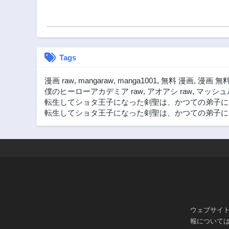
Tags
漫画 raw
,
mangaraw
,
manga1001
,
無料 漫画
,
漫画 無
僕のヒーローアカデミア raw
,
アオアシ raw
,
マッシュル
転生してショタ王子になった剣聖は、かつての弟子に
転生してショタ王子になった剣聖は、かつての弟子には
ウェブサイ
報について