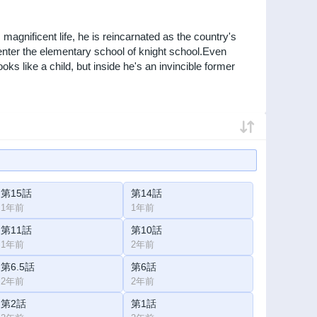
agnificent life, he is reincarnated as the country's
enter the elementary school of knight school.Even
ks like a child, but inside he's an invincible former
第15話
第14話
1年前
1年前
第11話
第10話
1年前
2年前
第6.5話
第6話
2年前
2年前
第2話
第1話