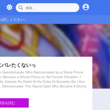
お試しください。
にバレたくないっ
 Who Reincarnated as a Shota Prince
ho Became a Shorty Prince to His Former Disciples. I
 Ha, Katsute No Deshi Ni Ha Zettai Ni Baretaku Na I Ken
d. The Sword Saint Who Became A Shorty
新話を読む