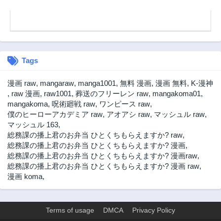
Tags
漫画 raw
,
mangaraw
,
manga1001
,
無料 漫画
,
漫画 無料
,
K-漫神
,
raw 漫画
,
raw1001
,
葬送のフリーレン raw
,
mangakoma01
,
mangakoma
,
呪術廻戦 raw
,
ワンピース raw
,
僕のヒーローアカデミア raw
,
アオアシ raw
,
マッシュル raw
,
マッシュル 163
,
総務課の播上君のお弁当 ひとくちもらえますか? raw
,
総務課の播上君のお弁当 ひとくちもらえますか? 漫画
,
総務課の播上君のお弁当 ひとくちもらえますか? 漫画raw
,
総務課の播上君のお弁当 ひとくちもらえますか? 漫画 raw
,
漫画 koma
,
Terms of usage
DMCA
Privacy Policy