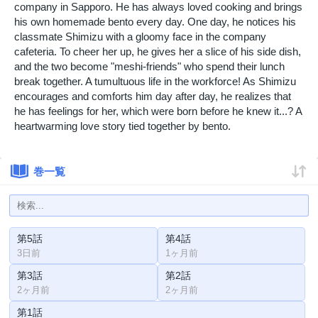
company in Sapporo. He has always loved cooking and brings
his own homemade bento every day. One day, he notices his
classmate Shimizu with a gloomy face in the company
cafeteria. To cheer her up, he gives her a slice of his side dish,
and the two become "meshi-friends" who spend their lunch
break together. A tumultuous life in the workforce! As Shimizu
encourages and comforts him day after day, he realizes that
he has feelings for her, which were born before he knew it...? A
heartwarming love story tied together by bento.
巻一覧
第5話
第4話
3日前
1ヶ月前
第3話
第2話
2ヶ月前
2ヶ月前
第1話