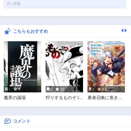
2ヶ月前
こちらもおすすめ
1
8
0
10
1
6.8
魔界の議場
狩りするものぞ It's
勇者召喚に巻き込
something to hunt
まれたけど、異世
界は平和でした
コメント