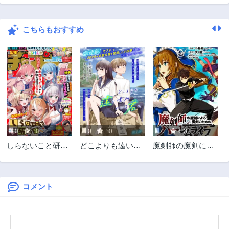
第11.4話
第11.3話
3ヶ月前
3ヶ月前
こちらもおすすめ
第11.2話
第11.1話
3ヶ月前
3ヶ月前
第11話
第10.3話
1年前
3ヶ月前
第10.2話
第10.1話
3ヶ月前
3ヶ月前
第10話
第9話
1年前
1年前
0
10
0
10
0
6.3
第8話
第7話
しらないこと研究
どこよりも遠い場
魔剣師の魔剣によ
2年前
2年前
会
所にいる君へ
る魔剣のためのハ
第6話
第5話
ーレムライフ
2年前
2年前
コメント
第4話
第3話
2年前
2年前
第2話
第1話
2年前
2年前