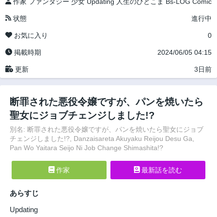
作家
ファンタジー
少女
Updating
人生のひとこま
Bs-LOG Comic
状態
進行中
お気に入り
0
掲載時期
2024/06/05 04:15
更新
3日前
断罪された悪役令嬢ですが、パンを焼いたら
聖女にジョブチェンジしました!?
別名: 断罪された悪役令嬢ですが、パンを焼いたら聖女にジョブ
チェンジしました!?, Danzaisareta Akuyaku Reijou Desu Ga,
Pan Wo Yaitara Seijo Ni Job Change Shimashita!?
作家
最新話を読む
あらすじ
Updating