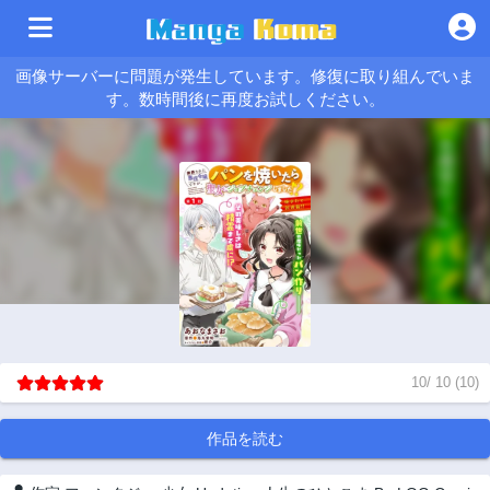
画像サーバーに問題が発生しています。修復に取り組んでいま
す。数時間後に再度お試しください。
10
/
10
(
10
)
作品を読む