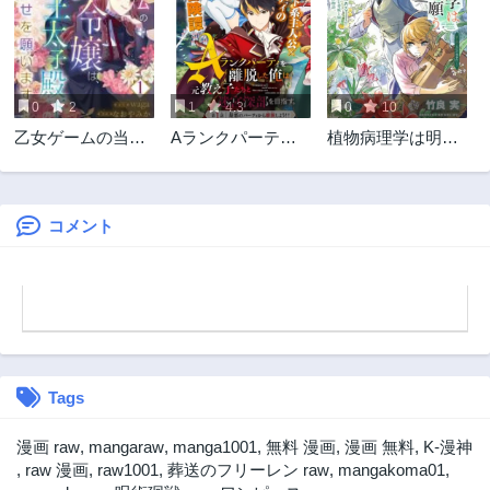
第17話
第16.5話
3年前
3年前
第16話
第15話
3年前
3年前
0
2
1
4.3
0
10
第14.2話
第14.1話
乙女ゲームの当て
Aランクパーティ
植物病理学は明日
3年前
3年前
馬悪役令嬢は、王
を離脱した俺は、
の君を願う
第14話
第13話
太子殿下の幸せを
元教え子たちと迷
2年前
3年前
願います！
宮深部を目指す。
コメント
第12話
第11.5話
3年前
3年前
第11話
第10話
3年前
3年前
第9話
第8話
3年前
3年前
Tags
第7.5話
第7話
3年前
3年前
漫画 raw
,
mangaraw
,
manga1001
,
無料 漫画
,
漫画 無料
,
K-漫神
第6話
第5話
,
raw 漫画
,
raw1001
,
葬送のフリーレン raw
,
mangakoma01
,
3年前
3年前