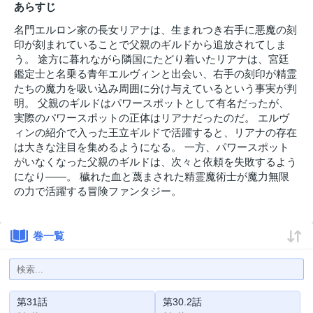
あらすじ
名門エルロン家の長女リアナは、生まれつき右手に悪魔の刻
印が刻まれていることで父親のギルドから追放されてしま
う。 途方に暮れながら隣国にたどり着いたリアナは、宮廷
鑑定士と名乗る青年エルヴィンと出会い、右手の刻印が精霊
たちの魔力を吸い込み周囲に分け与えているという事実が判
明。 父親のギルドはパワースポットとして有名だったが、
実際のパワースポットの正体はリアナだったのだ。 エルヴ
ィンの紹介で入った王立ギルドで活躍すると、リアナの存在
は大きな注目を集めるようになる。 一方、パワースポット
がいなくなった父親のギルドは、次々と依頼を失敗するよう
になり――。 穢れた血と蔑まされた精霊魔術士が魔力無限
の力で活躍する冒険ファンタジー。
巻一覧
第31話
第30.2話