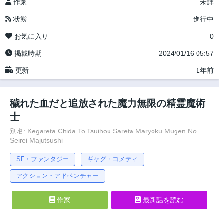
作家
未詳
状態
進行中
お気に入り
0
掲載時期
2024/01/16 05:57
更新
1年前
穢れた血だと追放された魔力無限の精霊魔術
士
別名: Kegareta Chida To Tsuihou Sareta Maryoku Mugen No
Seirei Majutsushi
SF・ファンタジー
ギャグ・コメディ
アクション・アドベンチャー
作家
最新話を読む