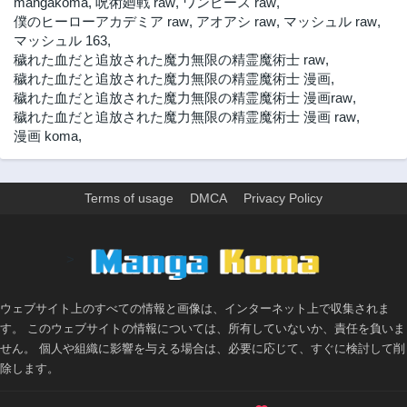
mangakoma
,
呪術廻戦 raw
,
ワンピース raw
,
僕のヒーローアカデミア raw
,
アオアシ raw
,
マッシュル raw
,
第4話
第3話
マッシュル 163
,
3年前
3年前
穢れた血だと追放された魔力無限の精霊魔術士 raw
,
第2話
第1話
穢れた血だと追放された魔力無限の精霊魔術士 漫画
,
3年前
3年前
穢れた血だと追放された魔力無限の精霊魔術士 漫画raw
,
穢れた血だと追放された魔力無限の精霊魔術士 漫画 raw
,
漫画 koma
,
Terms of usage
DMCA
Privacy Policy
>
ウェブサイト上のすべての情報と画像は、インターネット上で収集されま
す。 このウェブサイトの情報については、所有していないか、責任を負いま
せん。 個人や組織に影響を与える場合は、必要に応じて、すぐに検討して削
除します。