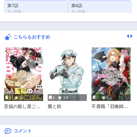
第7話
第6話
3ヶ月前
3ヶ月前
第5話
第4話
3ヶ月前
3ヶ月前
こちらもおすすめ
第3話
第2話
3ヶ月前
3ヶ月前
第1話
3ヶ月前
0
10
0
3.8
0
6.3
至福の殺し屋ごは
菌と鉄
不遇職『召喚師』
ん
なのにラスボスと
言われているそう
です
コメント