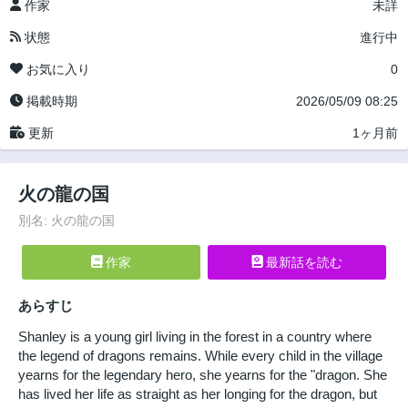
作家
未詳
状態
進行中
お気に入り
0
掲載時期
2026/05/09 08:25
更新
1ヶ月前
火の龍の国
別名: 火の龍の国
作家
最新話を読む
あらすじ
Shanley is a young girl living in the forest in a country where
the legend of dragons remains. While every child in the village
yearns for the legendary hero, she yearns for the "dragon. She
has lived her life as straight as her longing for the dragon, but