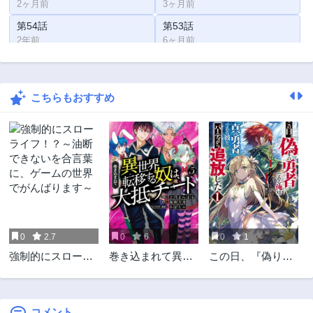
2ヶ月前
3ヶ月前
第54話
第53話
2年前
6ヶ月前
第52話
第51話
6ヶ月前
8ヶ月前
こちらもおすすめ
第50話
第49話
11ヶ月前
2ヶ月前
第48話
第47話
1年前
1年前
第46話
第45話
1年前
1年前
第44話
第43話
1年前
1年前
0
2.7
0
6
0
1
第42話
第41話
強制的にスローラ
巻き込まれて異世
この日、『偽りの
2年前
2年前
イフ！？～油断で
界転移する奴は、
勇者』である俺は
第40話
第39話
きないを合言葉
大抵チート
『真の勇者』であ
2年前
2年前
に、ゲームの世界
る彼をパーティか
でがんばります～
ら追放した
コメント