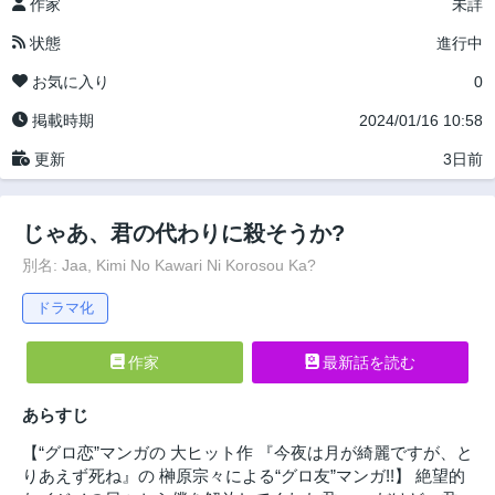
作家
未詳
状態
進行中
お気に入り
0
掲載時期
2024/01/16 10:58
更新
3日前
じゃあ、君の代わりに殺そうか?
別名: Jaa, Kimi No Kawari Ni Korosou Ka?
ドラマ化
作家
最新話を読む
あらすじ
【“グロ恋”マンガの 大ヒット作 『今夜は月が綺麗ですが、と
りあえず死ね』の 榊原宗々による“グロ友”マンガ!!】 絶望的