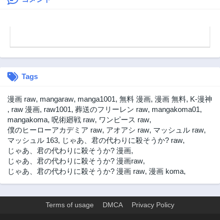
第38話
第37話
2年前
2年前
第36話
第35話
2年前
2年前
第34話
第33話
2年前
2年前
Tags
第32話
第31話
2年前
2年前
漫画 raw
,
mangaraw
,
manga1001
,
無料 漫画
,
漫画 無料
,
K-漫神
第30話
第29話
,
raw 漫画
,
raw1001
,
葬送のフリーレン raw
,
mangakoma01
,
3年前
3年前
mangakoma
,
呪術廻戦 raw
,
ワンピース raw
,
僕のヒーローアカデミア raw
,
アオアシ raw
,
マッシュル raw
,
第28話
第27話
マッシュル 163
,
じゃあ、君の代わりに殺そうか? raw
,
3年前
3年前
じゃあ、君の代わりに殺そうか? 漫画
,
第26話
第25話
じゃあ、君の代わりに殺そうか? 漫画raw
,
3年前
3年前
じゃあ、君の代わりに殺そうか? 漫画 raw
,
漫画 koma
,
第24話
第23話
3年前
3年前
Terms of usage
DMCA
Privacy Policy
第22話
第21話
3年前
3年前