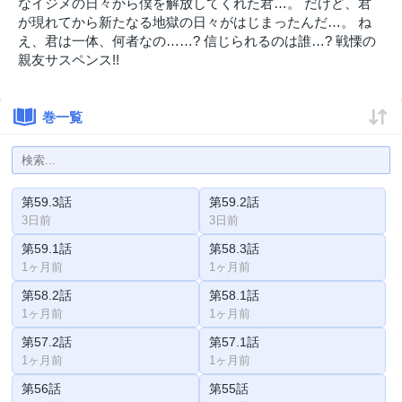
なイジメの日々から僕を解放してくれた君…。 だけど、君
が現れてから新たなる地獄の日々がはじまったんだ…。 ね
え、君は一体、何者なの……? 信じられるのは誰…? 戦慄の
親友サスペンス!!
巻一覧
第59.3話
第59.2話
3日前
3日前
第59.1話
第58.3話
1ヶ月前
1ヶ月前
第58.2話
第58.1話
1ヶ月前
1ヶ月前
第57.2話
第57.1話
1ヶ月前
1ヶ月前
第56話
第55話