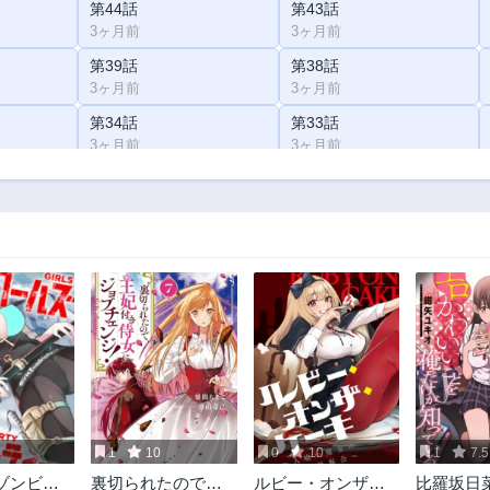
第44話
第43話
3ヶ月前
3ヶ月前
第39話
第38話
3ヶ月前
3ヶ月前
第34話
第33話
3ヶ月前
3ヶ月前
第29話
第28話
3ヶ月前
3ヶ月前
第24話
第23話
3ヶ月前
3ヶ月前
第8話
第7話
3ヶ月前
3ヶ月前
第3話
第2話
3ヶ月前
3ヶ月前
3
1
10
0
10
1
7.5
ゾンビパ
裏切られたので、
ルビー・オンザ・
比羅坂日