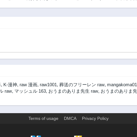
王妃付き侍女にジ
ケーキ‐人喰い魔女
ロかわい
ョブチェンジ!
の晩餐会‐
俺だけが
る
料
,
K-漫神
,
raw 漫画
,
raw1001
,
葬送のフリーレン raw
,
mangakoma01
 raw
,
マッシュル 163
,
おうまのありま先生 raw
,
おうまのありま先
Terms of usage
DMCA
Privacy Policy