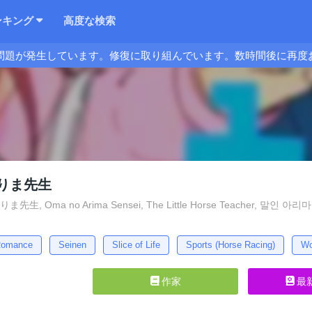
ンキング
高度な検索
問題が発生しています。修復に取り組んでいます。数時間後に再度
りま先生
, Oma no Arima Sensei, The Little Horse Teacher, 말인 아리마 선생님,
omance
Seinen
Slice of Life
Sports (Horse Racing)
Wo
作家
最