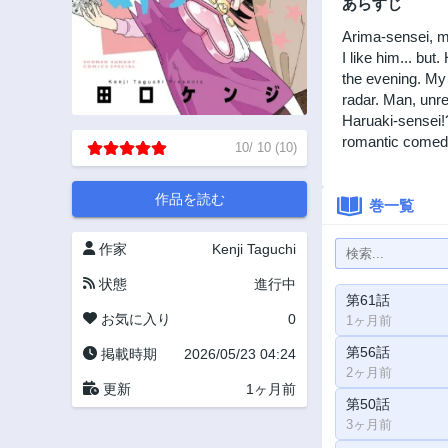
あらすじ
Arima-sensei, my
I like him... bu
the evening. My i
radar. Man, unre
Haruaki-sensei!?
romantic comed
10
/
10
(
10
)
作品を読む
巻一覧
作家
Kenji Taguchi
状態
進行中
第61話
お気に入り
0
1ヶ月前
第56話
掲載時期
2026/05/23 04:24
2ヶ月前
更新
1ヶ月前
第50話
3ヶ月前