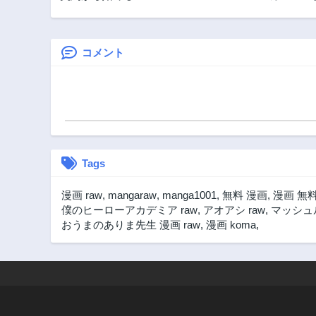
ーイ・ミーツ・ガ
ーティー
ール～親方、空か
らダークエルフの
女の子が!～
コメント
Tags
漫画 raw
,
mangaraw
,
manga1001
,
無料 漫画
,
漫画 無
僕のヒーローアカデミア raw
,
アオアシ raw
,
マッシュル
おうまのありま先生 漫画 raw
,
漫画 koma
,