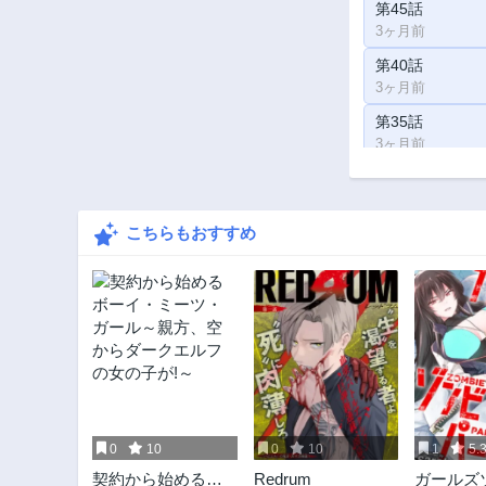
第45話
3ヶ月前
第40話
3ヶ月前
第35話
3ヶ月前
第30話
3ヶ月前
こちらもおすすめ
第25話
3ヶ月前
第9話
3ヶ月前
第4話
3ヶ月前
0
10
0
10
1
5.
契約から始めるボ
Redrum
ガールズ