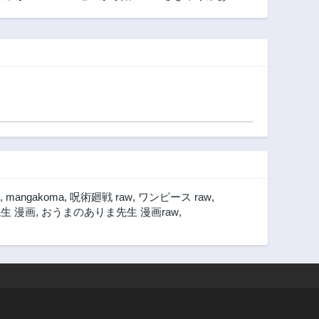
いことを
る異世界生活 第一
す！
知ってい
章 王都の一日編
,
mangakoma
,
呪術廻戦 raw
,
ワンピース raw
,
生 漫画
,
おうまのありま先生 漫画raw
,