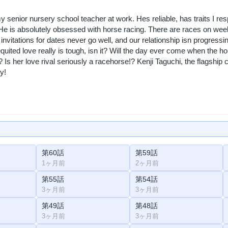
 senior nursery school teacher at work. Hes reliable, has traits I res
t. He is absolutely obsessed with horse racing. There are races on w
nvitations for dates never go well, and our relationship isn progressing
quited love really is tough, isn it? Will the day ever come when the 
 Is her love rival seriously a racehorse!? Kenji Taguchi, the flagship
y!
第60話
第59話
1ヶ月前
2ヶ月前
第55話
第54話
3ヶ月前
3ヶ月前
第49話
第48話
3ヶ月前
3ヶ月前