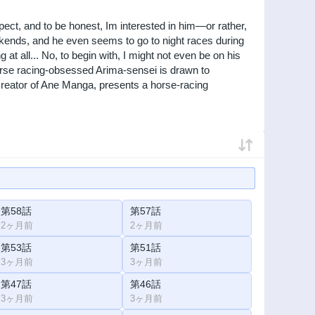
pect, and to be honest, Im interested in him—or rather,
eekends, and he even seems to go to night races during
 at all... No, to begin with, I might not even be on his
horse racing-obsessed Arima-sensei is drawn to
 creator of Ane Manga, presents a horse-racing
第58話
第57話
2ヶ月前
2ヶ月前
第53話
第51話
3ヶ月前
3ヶ月前
第47話
第46話
3ヶ月前
3ヶ月前