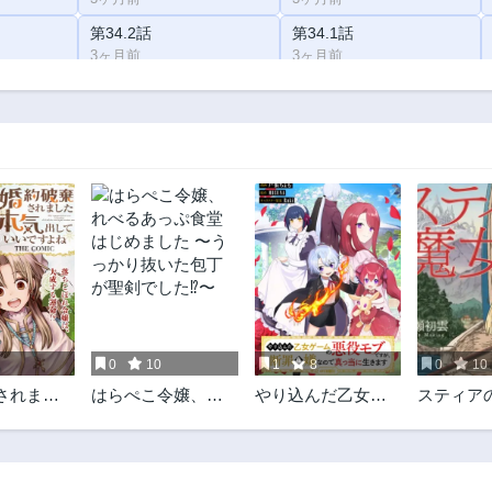
第34.2話
第34.1話
3ヶ月前
3ヶ月前
第33.1話
第33話
3ヶ月前
2ヶ月前
第32話
第31.3話
2ヶ月前
3ヶ月前
第30.3話
第30.2話
3ヶ月前
3ヶ月前
第29.2話
第29.1話
3ヶ月前
3ヶ月前
第28.1話
第28話
3ヶ月前
2ヶ月前
0
10
1
8
0
10
第27話
第26.3話
されまし
はらぺこ令嬢、れ
やり込んだ乙女ゲ
スティア
2ヶ月前
3ヶ月前
出していい
べるあっぷ食堂は
ームの悪役モブで
第25.3話
第25.2話
THE
じめました 〜うっ
すが、断罪は嫌な
3ヶ月前
3ヶ月前
かり抜いた包丁が
ので真っ当に生き
聖剣でした⁉︎〜
ます
第24.2話
第24.1話