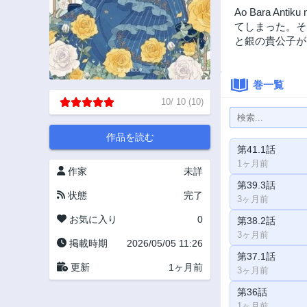
Ao Bara A
てしまった。そ
と銀の貴公子が
巻一覧
10
/
10
(
10
)
作品を読む
第41.1話
1ヶ月前
作家
未詳
第39.3話
状態
完了
3ヶ月前
お気に入り
0
第38.2話
3ヶ月前
掲載時期
2026/05/05 11:26
第37.1話
更新
1ヶ月前
3ヶ月前
第36話
1ヶ月前