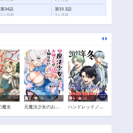
第34話
第33.3話
2ヶ月前
3ヶ月前
第32.3話
第32.2話
3ヶ月前
3ヶ月前
第31.2話
第31.1話
3ヶ月前
3ヶ月前
第30.1話
第30話
3ヶ月前
2ヶ月前
第29話
第28.3話
2ヶ月前
3ヶ月前
第27.3話
第27.2話
3ヶ月前
3ヶ月前
0
10
0
10
第26.2話
第26.1話
の魔女
元魔法少女のお姉
ハンドレッドノー
3ヶ月前
3ヶ月前
さんは恋を知りた
ト－高校生探偵 天
第25.1話
第25話
い
命大地－
3ヶ月前
3ヶ月前
第24話
第23.3話