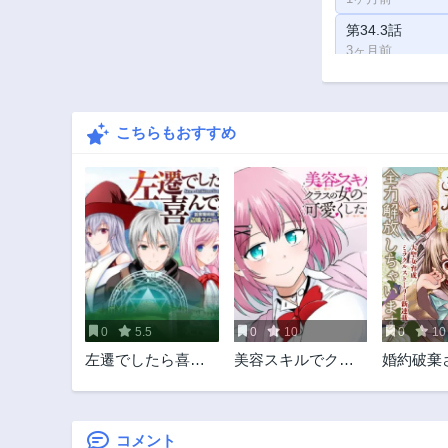
第34.3話
3ヶ月前
第33.2話
3ヶ月前
こちらもおすすめ
第32.1話
3ヶ月前
第31話
2ヶ月前
第29.3話
3ヶ月前
第28.2話
3ヶ月前
0
5.5
0
10
0
10
第27.1話
左遷でしたら喜ん
美容スキルでクラ
婚約破棄
3ヶ月前
で！ 〜首席魔術
スの女の子を可愛
た 本気
第26話
師、念願の辺境ス
くしたい
ですよね 
2ヶ月前
ローライフを目指
COMIC
す〜
コメント
第24.3話