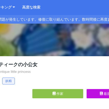
ンキング
高度な検索
問題が発生しています。修復に取り組んでいます。数時間後に再度
ティークの小公女
tique little princess
妖精
作家
最