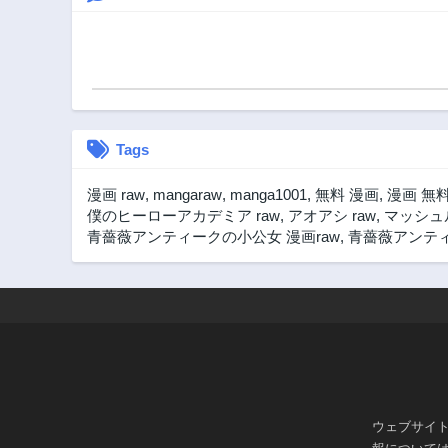
3ヶ月前
第23.2話
3ヶ月前
第22.1話
3ヶ月前
Tags
第21話
3ヶ月前
漫画 raw
,
mangaraw
,
manga1001
,
無料 漫画
,
漫画 無
第19.2話
僕のヒーローアカデミア raw
,
アオアシ raw
,
マッシュル
3ヶ月前
青薔薇アンティークの小公女 漫画raw
,
青薔薇アンティ
第17.2話
3ヶ月前
第16話
3ヶ月前
第13話
3ヶ月前
第9話
ウェブサイ
3ヶ月前