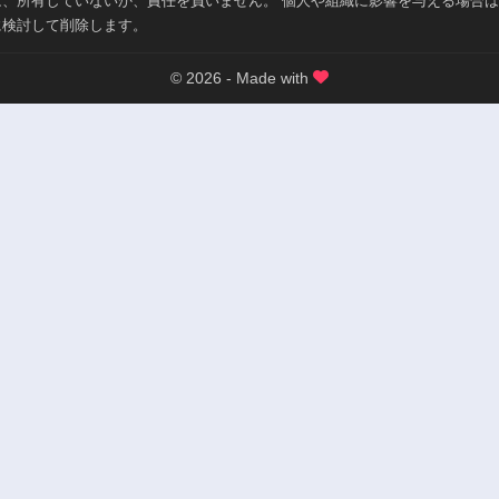
は、所有していないか、責任を負いません。 個人や組織に影響を与える場合
第6話
第5.3話
に検討して削除します。
3ヶ月前
3ヶ月前
第4.3話
© 2026 - Made with
第4.2話
3ヶ月前
3ヶ月前
第3.2話
第3.1話
3ヶ月前
3ヶ月前
第2.1話
第2話
3ヶ月前
3ヶ月前