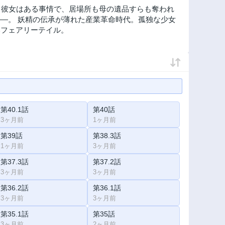
いた少女ローザ。彼女はある事情で、居場所も母の遺品すらも奪われ
―。 妖精の伝承が薄れた産業革命時代。孤独な少女
いフェアリーテイル。
第40.1話
第40話
3ヶ月前
1ヶ月前
第39話
第38.3話
1ヶ月前
3ヶ月前
第37.3話
第37.2話
3ヶ月前
3ヶ月前
第36.2話
第36.1話
3ヶ月前
3ヶ月前
第35.1話
第35話
3ヶ月前
2ヶ月前