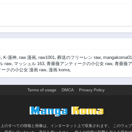
3ヶ月前
3ヶ月前
第23.1話
第23話
3ヶ月前
3ヶ月前
第22話
第21.3話
3ヶ月前
3ヶ月前
第20.3話
第20.2話
3ヶ月前
3ヶ月前
料
,
K-漫神
,
raw 漫画
,
raw1001
,
葬送のフリーレン raw
,
mangakoma01
第19.1話
第19話
 raw
,
マッシュル 163
,
青薔薇アンティークの小公女 raw
,
青薔薇ア
3ヶ月前
3ヶ月前
ークの小公女 漫画 raw
,
漫画 koma
,
第17.1話
第17話
3ヶ月前
3ヶ月前
Terms of usage
DMCA
Privacy Policy
第15.2話
第15.1話
3ヶ月前
3ヶ月前
第12話
第11話
>
3ヶ月前
3ヶ月前
第8.1話
第8話
ト上のすべての情報と画像は、インターネット上で収集されます。 このウェ
3ヶ月前
3ヶ月前