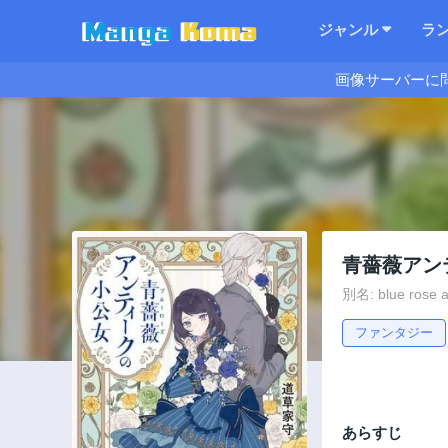
ジャンル
ラ
画像サーバーに
青薔薇アン
別名: blue rose an
ファンタジー
あらすじ