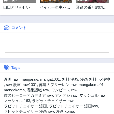
0
2
0
10
0
10
山田とせんせい
ベイビー車中ハッ
運命の番と結婚し
カーズ
たら
コメント
Tags
漫画 raw
,
mangaraw
,
manga1001
,
無料 漫画
,
漫画 無料
,
K-漫神
,
raw 漫画
,
raw1001
,
葬送のフリーレン raw
,
mangakoma01
,
mangakoma
,
呪術廻戦 raw
,
ワンピース raw
,
僕のヒーローアカデミア raw
,
アオアシ raw
,
マッシュル raw
,
マッシュル 163
,
ラビットチェイサー raw
,
ラビットチェイサー 漫画
,
ラビットチェイサー 漫画raw
,
ラビットチェイサー 漫画 raw
,
漫画 koma
,