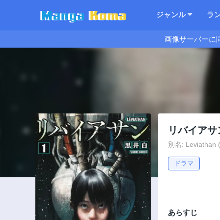
ジャンル
ラ
画像サーバーに
リバイアサ
別名: Leviathan (
ドラマ
あらすじ