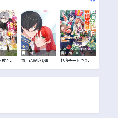
0
5
1
6.8
た彼らだ
前世の記憶を取り
栽培チートで最強
します。
戻したので最愛の
菜園～え、ただの
になりま
夫と離縁します～
家庭菜園ですけ
悪女と評判でした
ど？～
が天才治癒師とし
て開花したら、な
ぜか聖女が自爆し
ました～