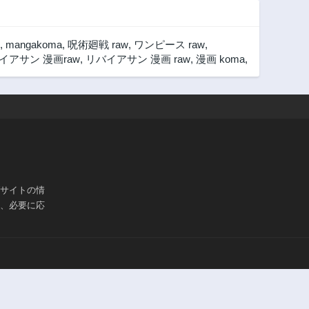
,
mangakoma
,
呪術廻戦 raw
,
ワンピース raw
,
イアサン 漫画raw
,
リバイアサン 漫画 raw
,
漫画 koma
,
ブサイトの情
は、必要に応