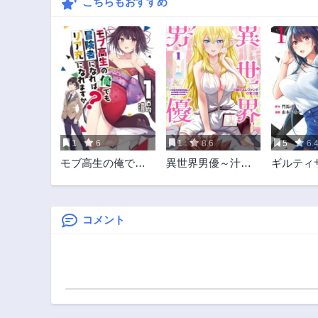
こちらもおすすめ
1
6
1
8.6
5
6.
モブ高生の俺でも
異世界男優～汁男
ギルティ
冒険者になればリ
優が異世界転生し
ア充になれますか?
てエロ知識フル活
用で無双男優にな
る話～
コメント