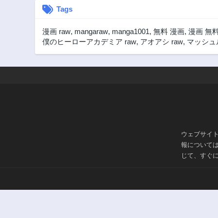
Tags
漫画 raw
,
mangaraw
,
manga1001
,
無料 漫画
,
漫画 無
僕のヒーローアカデミア raw
,
アオアシ raw
,
マッシュル
ウェブサイ
報について
じて、すぐ