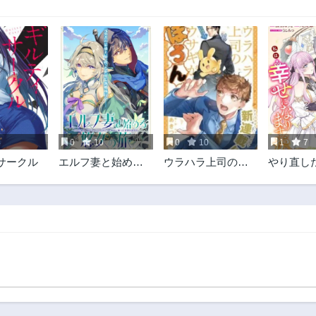
4
0
10
0
10
1
7
サークル
エルフ妻と始める
ウラハラ上司のウ
やり直し
悠久の旅〜伝説の
サギがぽろん
けが後悔
勇者、愛するエル
私は幸せ
フと共に100年前に
すが。
救った世界を旅す
る〜