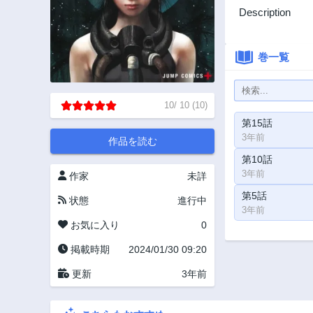
Description
巻一覧
10
/
10
(
10
)
第15話
3年前
作品を読む
第10話
3年前
作家
未詳
第5話
状態
進行中
3年前
お気に入り
0
掲載時期
2024/01/30 09:20
更新
3年前