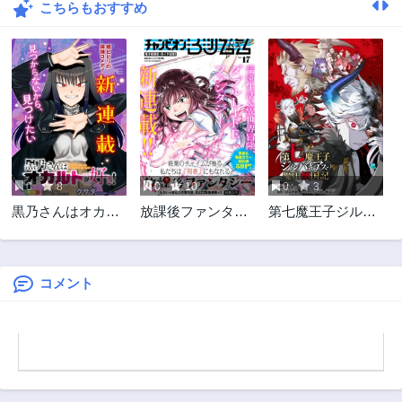
こちらもおすすめ
0
8
0
10
0
3
黒乃さんはオカル
放課後ファンタジ
第七魔王子ジルバ
トが好き!
ー
ギアスの魔王傾国
記
コメント