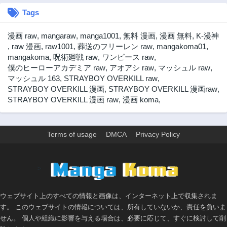
Tags
漫画 raw
,
mangaraw
,
manga1001
,
無料 漫画
,
漫画 無料
,
K-漫神
,
raw 漫画
,
raw1001
,
葬送のフリーレン raw
,
mangakoma01
,
mangakoma
,
呪術廻戦 raw
,
ワンピース raw
,
僕のヒーローアカデミア raw
,
アオアシ raw
,
マッシュル raw
,
マッシュル 163
,
STRAYBOY OVERKILL raw
,
STRAYBOY OVERKILL 漫画
,
STRAYBOY OVERKILL 漫画raw
,
STRAYBOY OVERKILL 漫画 raw
,
漫画 koma
,
Terms of usage
DMCA
Privacy Policy
>
ウェブサイト上のすべての情報と画像は、インターネット上で収集されま
す。 このウェブサイトの情報については、所有していないか、責任を負いま
せん。 個人や組織に影響を与える場合は、必要に応じて、すぐに検討して削