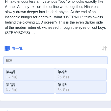
Hinako encounters a mysterious “boy” who looks exactly like
Amapi. As they explore the online world together, Hinako is
slowly drawn deeper into its dark abyss. At the end of an
insatiable hunger for approval, what “OVERKILL” truth awaits
behind the glowing LCD screen? This is the even darker side
of the modern internet, witnessed through the eyes of lost boys
(STRAYBOYS)―.
巻一覧
第4話
第3話
1ヶ月前
2ヶ月前
第2話
第1話
3ヶ月前
3ヶ月前