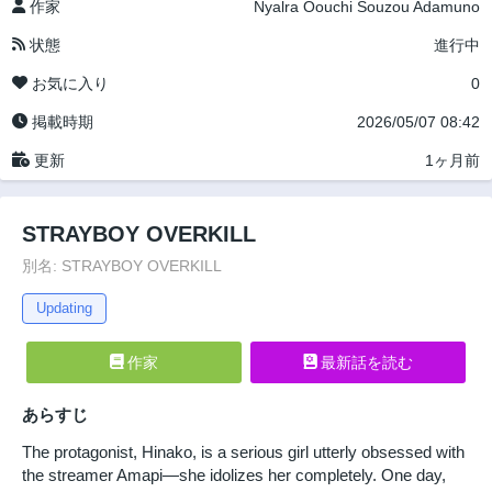
作家
Nyalra
Oouchi
Souzou Adamuno
状態
進行中
お気に入り
0
掲載時期
2026/05/07 08:42
更新
1ヶ月前
STRAYBOY OVERKILL
別名: STRAYBOY OVERKILL
Updating
作家
最新話を読む
あらすじ
The protagonist, Hinako, is a serious girl utterly obsessed with
the streamer Amapi—she idolizes her completely. One day,