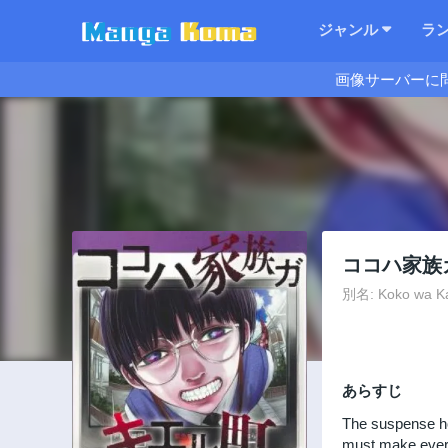
ジャンル
ラ
画像サーバーに
ココハ家族
別名: Koko wa Ka
あらすじ
The suspense hor
must make every 