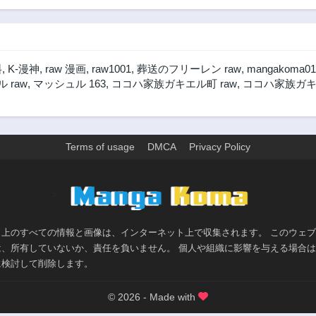
料
,
K-漫神
,
raw 漫画
,
raw1001
,
葬送のフリーレン raw
,
mangakoma01
 raw
,
マッシュル 163
,
ココハ家族ガキエル町 raw
,
ココハ家族ガキ
Terms of usage
DMCA
Privacy Policy
>
ト上のすべての情報と画像は、インターネット上で収集されます。 このウェ
は、所有していないか、責任を負いません。 個人や組織に影響を与える場合
に検討して削除します。
© 2026 - Made with