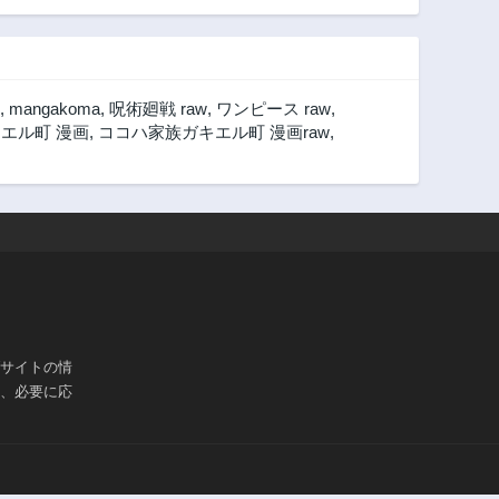
,
mangakoma
,
呪術廻戦 raw
,
ワンピース raw
,
エル町 漫画
,
ココハ家族ガキエル町 漫画raw
,
ブサイトの情
は、必要に応