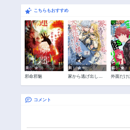
こちらもおすすめ
0
10
1
9
0
8
邪命邪魅
家から逃げ出した
外面だけ
い私が、うっかり
コミュ障
憧れの大魔法使い
ランクパ
様を買ってしまっ
でリーダ
たら
コメント