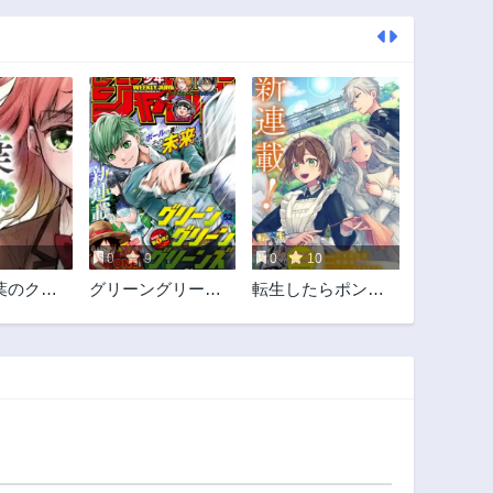
0
9
0
10
葉のクロ
グリーングリーン
転生したらポンコ
グリーンズ
ツメイドと呼ばれ
ていました 前世の
あれこれを持ち込
みお屋敷改革しま
す