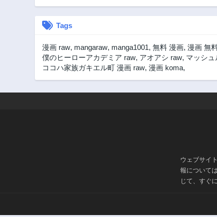
Tags
漫画 raw
,
mangaraw
,
manga1001
,
無料 漫画
,
漫画 無
僕のヒーローアカデミア raw
,
アオアシ raw
,
マッシュル
ココハ家族ガキエル町 漫画 raw
,
漫画 koma
,
ウェブサイ
報について
じて、すぐ