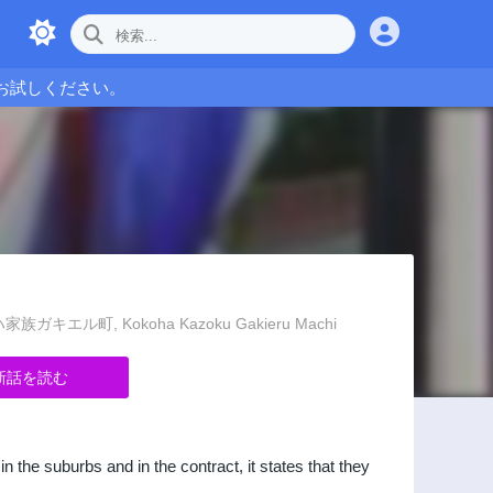
お試しください。
, ココハ家族ガキエル町, Kokoha Kazoku Gakieru Machi
新話を読む
 the suburbs and in the contract, it states that they