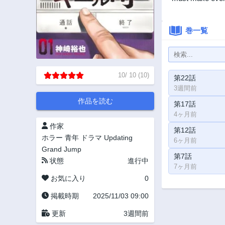
巻一覧
10
/
10
(
10
)
第22話
3週間前
作品を読む
第17話
4ヶ月前
作家
第12話
ホラー
青年
ドラマ
Updating
6ヶ月前
Grand Jump
第7話
状態
進行中
7ヶ月前
お気に入り
0
掲載時期
2025/11/03 09:00
更新
3週間前