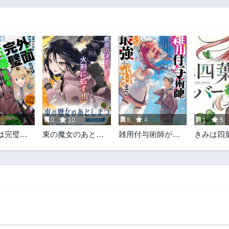
0
10
8
4
1
5
は完璧な
東の魔女のあとし
雑用付与術師が自
きみは四
冒険者、S
まつ～7年後の運命
分の最強に気付く
ーバー
ーティー
～
まで
ーになる