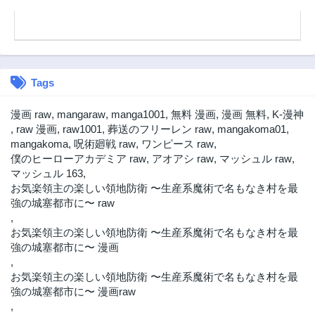
第25話
第24話
2年前
2年前
第23話
第22話
2年前
2年前
Tags
第21話
第20話
2年前
2年前
漫画 raw
,
mangaraw
,
manga1001
,
無料 漫画
,
漫画 無料
,
K-漫神
第19話
第18話
,
raw 漫画
,
raw1001
,
葬送のフリーレン raw
,
mangakoma01
,
2年前
2年前
mangakoma
,
呪術廻戦 raw
,
ワンピース raw
,
僕のヒーローアカデミア raw
,
アオアシ raw
,
マッシュル raw
,
第17話
第16話
マッシュル 163
,
2年前
2年前
お気楽領主の楽しい領地防衛 〜生産系魔術で名もなき村を最
第15話
第14話
強の城塞都市に〜 raw
2年前
2年前
,
お気楽領主の楽しい領地防衛 〜生産系魔術で名もなき村を最
第13話
第12話
強の城塞都市に〜 漫画
2年前
2年前
,
第11話
第10話
お気楽領主の楽しい領地防衛 〜生産系魔術で名もなき村を最
2年前
2年前
強の城塞都市に〜 漫画raw
第9話
第8話
,