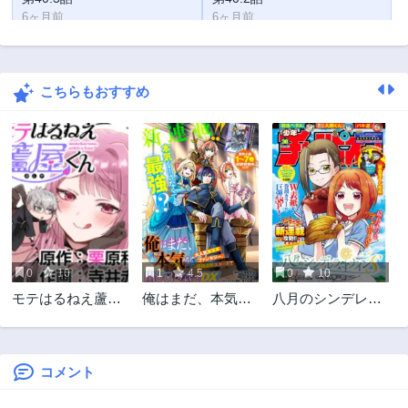
6ヶ月前
6ヶ月前
第40.1話
第39話
6ヶ月前
7ヶ月前
こちらもおすすめ
第38話
第37話
10ヶ月前
11ヶ月前
第36話
第35話
1年前
1年前
第34話
第33話
1年前
2年前
第32話
第31.5話
2年前
2年前
0
10
1
4.5
0
10
第31話
第30話
モテはるねえ蘆屋
俺はまだ、本気を
八月のシンデレラ
2年前
2年前
くん
出していない
ナインS
第29話
第28話
2年前
2年前
コメント
第27話
第26話
2年前
2年前