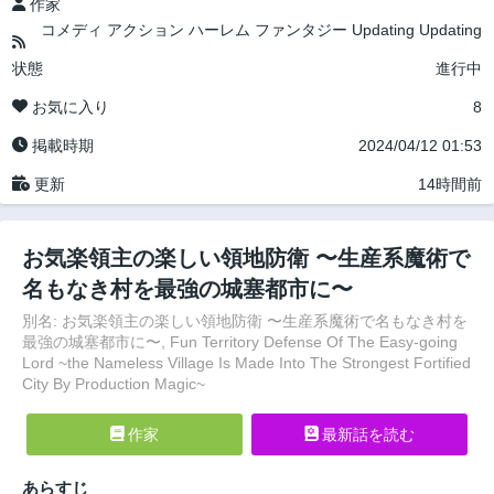
作家
コメディ
アクション
ハーレム
ファンタジー
Updating
Updating
状態
進行中
お気に入り
8
掲載時期
2024/04/12 01:53
更新
14時間前
お気楽領主の楽しい領地防衛 〜生産系魔術で
名もなき村を最強の城塞都市に〜
別名: お気楽領主の楽しい領地防衛 〜生産系魔術で名もなき村を
最強の城塞都市に〜, Fun Territory Defense Of The Easy-going
Lord ~the Nameless Village Is Made Into The Strongest Fortified
City By Production Magic~
作家
最新話を読む
あらすじ