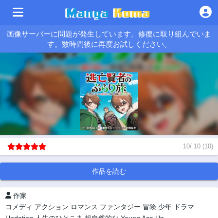
画像サーバーに問題が発生しています。修復に取り組んでいま
す。数時間後に再度お試しください。
10
/
10
(
10
)
作品を読む
作家
コメディ
アクション
ロマンス
ファンタジー
冒険
少年
ドラマ