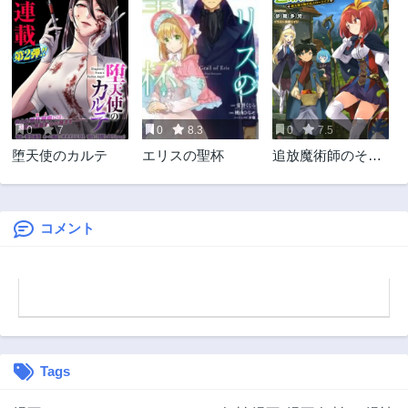
0
7
0
8.3
0
7.5
堕天使のカルテ
エリスの聖杯
追放魔術師のその
後 新天地で始め
るスローライフ
コメント
Tags