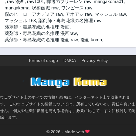
,
raw 漫画
,
raw1001
,
葬送のフリーレン raw
,
mangakoma01
,
mangakoma
,
呪術廻戦 raw
,
ワンピース raw
,
僕のヒーローアカデミア raw
,
アオアシ raw
,
マッシュル raw
,
マッシュル 163
,
薬剤師・毒島花織の名推理 raw
,
薬剤師・毒島花織の名推理 漫画
,
薬剤師・毒島花織の名推理 漫画raw
,
薬剤師・毒島花織の名推理 漫画 raw
,
漫画 koma
,
Terms of usage
DMCA
Privacy Policy
>
ウェブサイト上のすべての情報と画像は、インターネット上で収集されま
す。 このウェブサイトの情報については、所有していないか、責任を負いま
せん。 個人や組織に影響を与える場合は、必要に応じて、すぐに検討して削
除します。
© 2026 - Made with