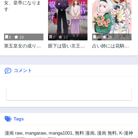
0
10
0
10
0
10
第五皇女の成り上
眼下は昏い京王線
占い師には花騎士
がり! 捨てられ皇
です
の恋心が見えてい
女、皇帝になりま
ます
す
コメント
Tags
漫画 raw
,
mangaraw
,
manga1001
,
無料 漫画
,
漫画 無料
,
K-漫神